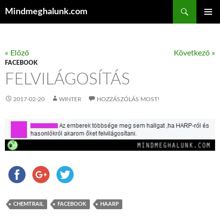
Keresés
Mindmeghalunk.com
KILÉPÉS A TARTALOMBA
ELSŐDL
MENÜ
« Előző
Következő »
FACEBOOK
FELVILÁGOSÍTÁS
2017-02-20
WINTER
HOZZÁSZÓLÁS MOST!
CHEMTRAIL
FACEBOOK
HAARP