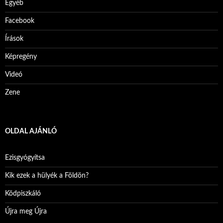
Egyéb
Facebook
Írások
Képregény
Videó
Zene
OLDAL AJÁNLÓ
Ezisgyógyítsa
Kik ezek a hülyék a Földön?
Ködpiszkáló
Újra meg Újra