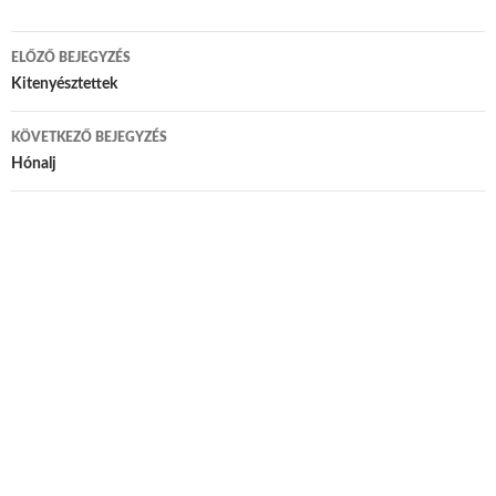
ELŐZŐ BEJEGYZÉS
Bejegyzés navigáció
Kitenyésztettek
KÖVETKEZŐ BEJEGYZÉS
Hónalj