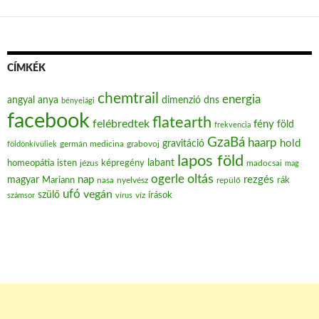
CÍMKÉK
chemtrail
energia
angyal
anya
dimenzió
dns
bényeiági
facebook
flatearth
felébredtek
fény
föld
frekvencia
GzaBá
haarp
hold
gravitáció
grabovoj
földönkívüliek
germán medicina
lapos föld
labant
homeopátia
isten
jézus
képregény
madocsai
mag
oltás
ogerle
nap
rezgés
magyar
Mariann
nasa
nyelvész
repülő
rák
ufó
vegán
szülő
víz
írások
számsor
vírus