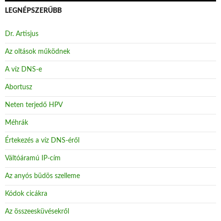
LEGNÉPSZERŰBB
Dr. Artisjus
Az oltások működnek
A víz DNS-e
Abortusz
Neten terjedő HPV
Méhrák
Értekezés a víz DNS-éről
Váltóáramú IP-cím
Az anyós büdös szelleme
Kódok cicákra
Az összeesküvésekről