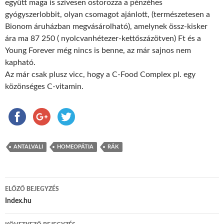
együtt maga is szívesen ostorozza a pénzéhes
gyógyszerlobbit, olyan csomagot ajánlott, (természetesen a
Bionom áruházban megvásárolható), amelynek össz-kisker
ára ma 87 250 (
nyolcvanhétezer-kettőszázötven
) Ft és a
Young Forever még nincs is benne, az már sajnos nem
kapható.
Az már csak plusz vicc, hogy a C-Food Complex pl. egy
közönséges C-vitamin.
ANTALVALI
HOMEOPÁTIA
RÁK
ELŐZŐ BEJEGYZÉS
Bejegyzés navigáció
Index.hu