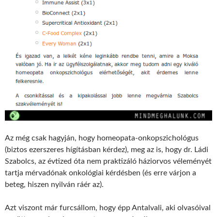
Az még csak hagyján, hogy homeopata-onkopszichológus
(biztos ezerszeres hígításban kérdez), meg az is, hogy dr. Ládi
Szabolcs, az évtized óta nem praktizáló háziorvos véleményét
tartja mérvadónak onkológiai kérdésben (és erre várjon a
beteg, hiszen nyilván ráér az).
Azt viszont már furcsállom, hogy épp Antalvali, aki olvasóival