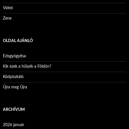
Videó
Zene
OLDAL AJÁNLÓ
Ezisgyógyítsa
Kik ezek a hülyék a Földön?
Ködpiszkáló
Újra meg Újra
ARCHÍVUM
2026 január