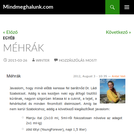
Keresés
Mindmeghalunk.com
KILÉPÉS A TARTALOMBA
ELSŐDL
MENÜ
« Előző
Következő »
EGYÉB
MÉHRÁK
2015-03-26
WINTER
HOZZÁSZÓLÁS MOST!