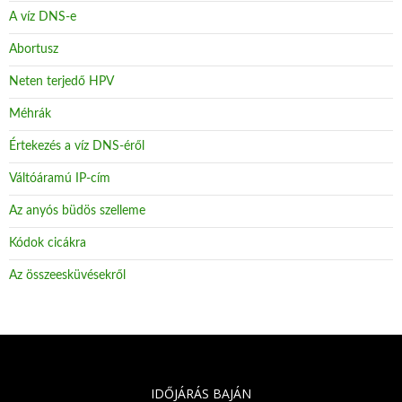
A víz DNS-e
Abortusz
Neten terjedő HPV
Méhrák
Értekezés a víz DNS-éről
Váltóáramú IP-cím
Az anyós büdös szelleme
Kódok cicákra
Az összeesküvésekről
IDŐJÁRÁS BAJÁN