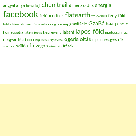
chemtrail
energia
angyal
anya
dimenzió
dns
bényeiági
facebook
flatearth
felébredtek
fény
föld
frekvencia
GzaBá
haarp
hold
gravitáció
grabovoj
földönkívüliek
germán medicina
lapos föld
labant
homeopátia
isten
jézus
képregény
madocsai
mag
oltás
ogerle
nap
rezgés
magyar
Mariann
nasa
nyelvész
repülő
rák
ufó
vegán
szülő
víz
írások
számsor
vírus