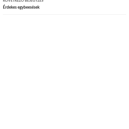
KÖVETKEZŐ BEJEGYZÉS
Érdekes egybeesések