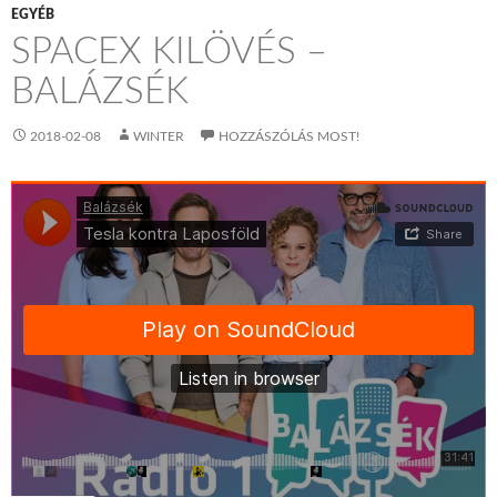
EGYÉB
SPACEX KILÖVÉS –
BALÁZSÉK
2018-02-08
WINTER
HOZZÁSZÓLÁS MOST!