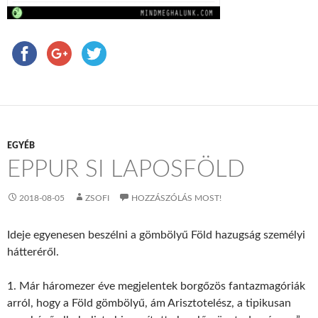
EGYÉB
EPPUR SI LAPOSFÖLD
2018-08-05
ZSOFI
HOZZÁSZÓLÁS MOST!
Ideje egyenesen beszélni a gömbölyű Föld hazugság személyi
hátteréről.
1. Már háromezer éve megjelentek borgőzös fantazmagóriák
arról, hogy a Föld gömbölyű, ám Arisztotelész, a tipikusan