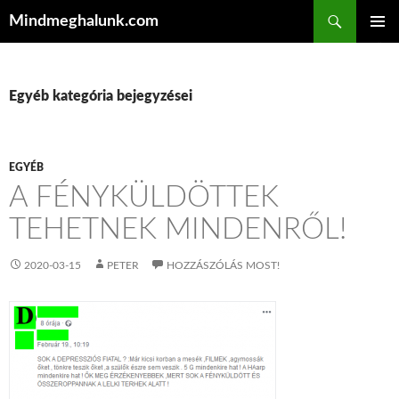
Keresés
Mindmeghalunk.com
KILÉPÉS A TARTALOMBA
ELSŐDL
MENÜ
Egyéb kategória bejegyzései
EGYÉB
A FÉNYKÜLDÖTTEK
TEHETNEK MINDENRŐL!
2020-03-15
PETER
HOZZÁSZÓLÁS MOST!