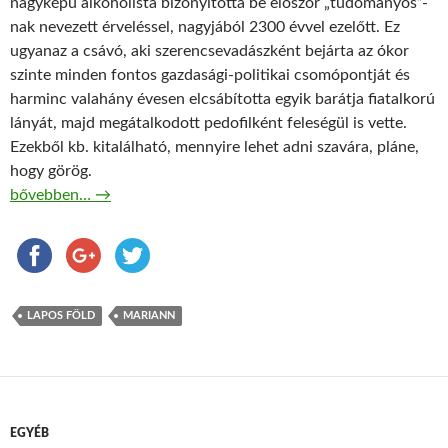
nagyképű alkoholista bizonyította be először „tudományos”-
nak nevezett érveléssel, nagyjából 2300 évvel ezelőtt. Ez
ugyanaz a csávó, aki szerencsevadászként bejárta az ókor
szinte minden fontos gazdasági-politikai csomópontját és
harminc valahány évesen elcsábította egyik barátja fiatalkorú
lányát, majd megátalkodott pedofilként feleségül is vette.
Ezekből kb. kitalálható, mennyire lehet adni szavára, pláne,
hogy görög.
Eppur si laposföld
bővebben…
→
LAPOS FÖLD
MARIANN
EGYÉB