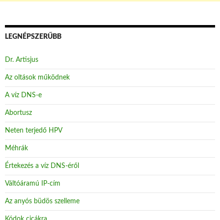
LEGNÉPSZERŰBB
Dr. Artisjus
Az oltások működnek
A víz DNS-e
Abortusz
Neten terjedő HPV
Méhrák
Értekezés a víz DNS-éről
Váltóáramú IP-cím
Az anyós büdös szelleme
Kódok cicákra