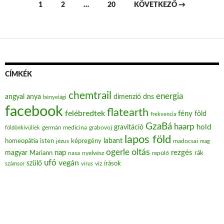
1
2
…
20
KÖVETKEZŐ →
Bejegyzések navigációja
CÍMKÉK
chemtrail
energia
angyal
anya
dimenzió
dns
bényeiági
facebook
flatearth
felébredtek
fény
föld
frekvencia
GzaBá
haarp
hold
gravitáció
grabovoj
földönkívüliek
germán medicina
lapos föld
labant
homeopátia
isten
jézus
képregény
madocsai
mag
oltás
ogerle
nap
rezgés
magyar
Mariann
nasa
nyelvész
repülő
rák
ufó
vegán
szülő
víz
írások
számsor
vírus