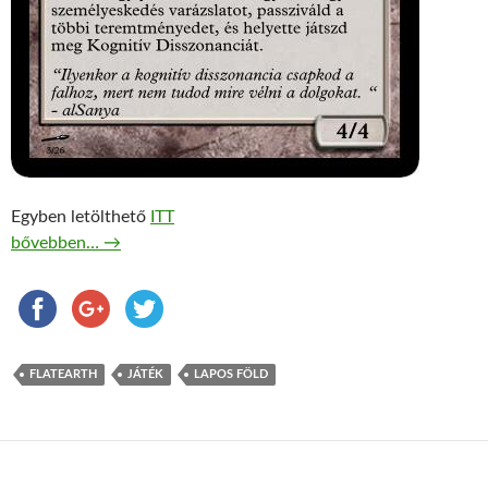
Egyben letölthető
ITT
Flat Earth Society – Trading Card Game
bővebben…
→
FLATEARTH
JÁTÉK
LAPOS FÖLD