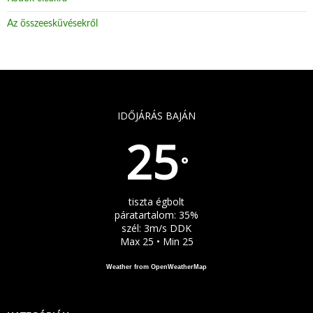
Az összeesküvésekről
IDŐJÁRÁS BAJÁN
25
°
tiszta égbolt
páratartalom: 35%
szél: 3m/s DDK
Max 25 • Min 25
Weather from OpenWeatherMap