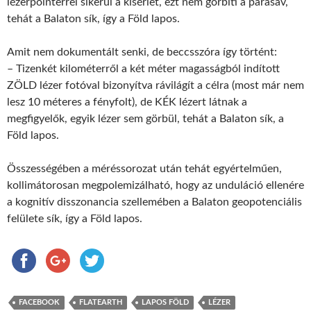
lézerpointerrel sikerül a kísérlet, ezt nem görbíti a párasáv,
tehát a Balaton sík, így a Föld lapos.
Amit nem dokumentált senki, de beccsszóra így történt:
– Tizenkét kilométerről a két méter magasságból indított
ZÖLD lézer fotóval bizonyítva rávilágít a célra (most már nem
lesz 10 méteres a fényfolt), de KÉK lézert látnak a
megfigyelők, egyik lézer sem görbül, tehát a Balaton sík, a
Föld lapos.
Összességében a méréssorozat után tehát egyértelműen,
kollimátorosan megpolemizálható, hogy az unduláció ellenére
a kognitív disszonancia szellemében a Balaton geopotenciális
felülete sík, így a Föld lapos.
FACEBOOK
FLATEARTH
LAPOS FÖLD
LÉZER