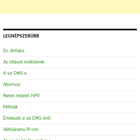
LEGNÉPSZERŰBB
Dr. Artisjus
Az oltások működnek
A víz DNS-e
Abortusz
Neten terjedő HPV
Méhrák
Értekezés a víz DNS-éről
Váltóáramú IP-cím