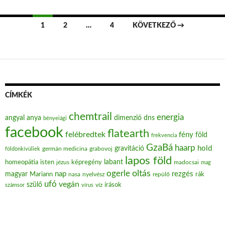
1
2
…
4
KÖVETKEZŐ →
Bejegyzések navigációja
CÍMKÉK
chemtrail
energia
angyal
anya
dimenzió
dns
bényeiági
facebook
flatearth
felébredtek
fény
föld
frekvencia
GzaBá
haarp
hold
gravitáció
grabovoj
földönkívüliek
germán medicina
lapos föld
labant
homeopátia
isten
jézus
képregény
madocsai
mag
oltás
ogerle
nap
rezgés
magyar
Mariann
nasa
nyelvész
repülő
rák
ufó
vegán
szülő
víz
írások
számsor
vírus