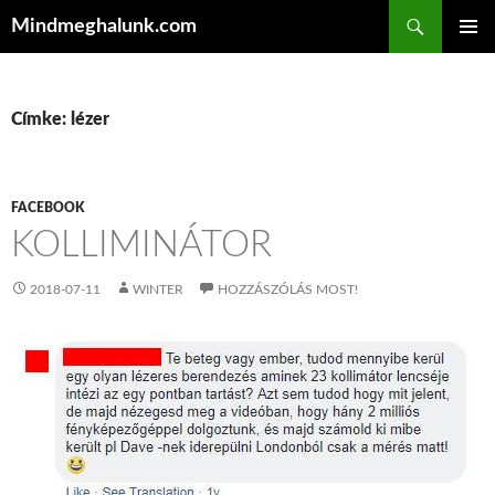
Keresés
Mindmeghalunk.com
KILÉPÉS A TARTALOMBA
ELSŐDL
MENÜ
Címke: lézer
FACEBOOK
KOLLIMINÁTOR
2018-07-11
WINTER
HOZZÁSZÓLÁS MOST!