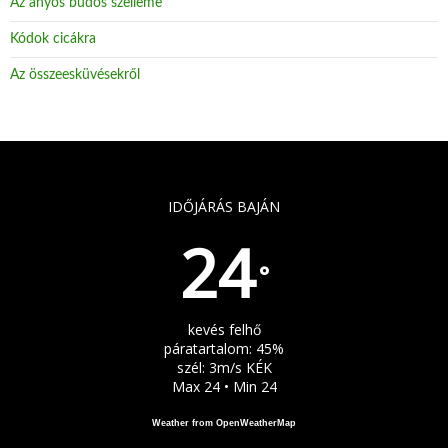
Az anyós büdös szelleme
Kódok cicákra
Az összeesküvésekről
IDŐJÁRÁS BAJÁN
24
°
kevés felhő
páratartalom: 45%
szél: 3m/s KÉK
Max 24 • Min 24
Weather from OpenWeatherMap