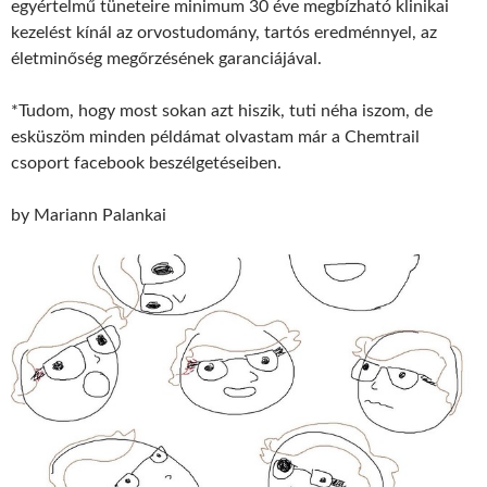
egyértelmű tüneteire minimum 30 éve megbízható klinikai
kezelést kínál az orvostudomány, tartós eredménnyel, az
életminőség megőrzésének garanciájával.
*Tudom, hogy most sokan azt hiszik, tuti néha iszom, de
esküszöm minden példámat olvastam már a Chemtrail
csoport facebook beszélgetéseiben.
by Mariann Palankai