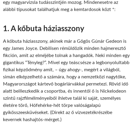
egy magyarvizsla tudásszintjén mozog. Mindenesetre az
alábbi típusokat találhatjuk meg a kemtardosok közt *:
1. A kőbuta háziasszony
A kőbuta háziasszony, akinek már a Gőgös Gúnár Gedeon is
egy James Joyce. Debilisen rémüldözik minden hajmeresztő
fikción, amit az elméjébe tolnak a hangadók. Neki minden egy
gigantikus “Tényleg?”. Mivel egy teáscsésze a legbonyolultabb
fizikai képződmény amit, – úgy ahogy-, megért a világból,
simán elképzelhető a számára, hogy a nemzetközi nagytőke,
Magyarországot kártevő bogárlárvákkal permetezi. Rövid idő
alatt beilleszkedik a csoportba, és innentől ő is Nickelodeon
szintű rajzfilmélményeiből ihletve talál ki saját, személyes
életére törő, Hófehérke-hét törpe valóságalapú
gyíkösszeesküvéseket. (Direkt az ő vízvezetékrészébe
kevernek hashajtós-mérget.)