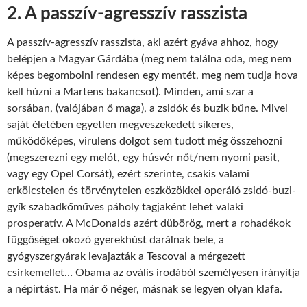
2. A passzív-agresszív rasszista
A passzív-agresszív rasszista, aki azért gyáva ahhoz, hogy
belépjen a Magyar Gárdába (meg nem találna oda, meg nem
képes begombolni rendesen egy mentét, meg nem tudja hova
kell húzni a Martens bakancsot). Minden, ami szar a
sorsában, (valójában ő maga), a zsidók és buzik bűne. Mivel
saját életében egyetlen megveszekedett sikeres,
működőképes, virulens dolgot sem tudott még összehozni
(megszerezni egy melót, egy húsvér nőt/nem nyomi pasit,
vagy egy Opel Corsát), ezért szerinte, csakis valami
erkölcstelen és törvénytelen eszközökkel operáló zsidó-buzi-
gyík szabadkőműves páholy tagjaként lehet valaki
prosperatív. A McDonalds azért dübörög, mert a rohadékok
függőséget okozó gyerekhúst darálnak bele, a
gyógyszergyárak levajazták a Tescoval a mérgezett
csirkemellet… Obama az ovális irodából személyesen irányítja
a népirtást. Ha már ő néger, másnak se legyen olyan klafa.