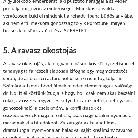
A gyűlölködő emberbarát, aki pusztító haraggal a szívében
próbálja megóvni az emberiséget. Mocskos szavakkal,
vérgőzösen küld el mindenkit a rohadt ribanc büdös anyjába,
aki nem érti, mekkora gonoszság folyik köröttünk, milyen
becses kincsünk az élet és a SZERETET.
5. A ravasz okostojás
A ravasz okostojás, akin ugyan a másodikos környezetismeret
tananyag (a fa részei) alaposan kifogna egy megmérettetés
során, de az ő eszén aztán, hohó, senki nem fog túljárni.
Számára a James Bond filmek minden eleme maga a valóság:
dr. No itt él köztünk (tudja is hogy hol, csak nem akar beszélni
róla) , az összes fegyver és kütyü hozzáférhető (a befolyásos
gonoszoknak), a cselekmény, a konfliktusok és
összeesküvések maga a realitás, csak nagyhatalmi nyomásra
maradnak ki a híradókból. Zs kategóriás kalandfilmek
dramaturgiai nyomvonalán haladva, saját kreálmány zavaros
sztorikat agyal ki, vagy sző tovább, majd a bennfentes