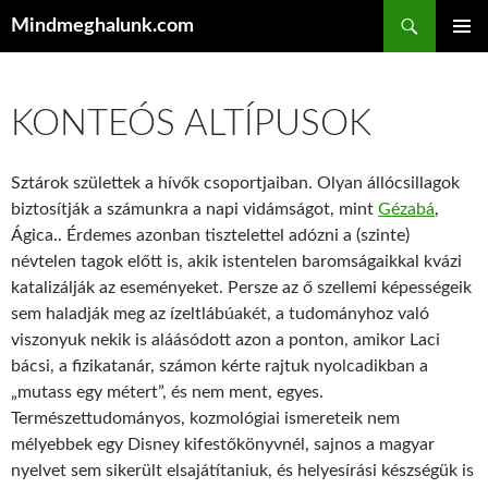
Keresés
Mindmeghalunk.com
KILÉPÉS A TARTALOMBA
ELSŐDL
MENÜ
KONTEÓS ALTÍPUSOK
Sztárok születtek a hívők csoportjaiban. Olyan állócsillagok
biztosítják a számunkra a napi vidámságot, mint
Gézabá
,
Ágica.. Érdemes azonban tisztelettel adózni a (szinte)
névtelen tagok előtt is, akik istentelen baromságaikkal kvázi
katalizálják az eseményeket. Persze az ő szellemi képességeik
sem haladják meg az ízeltlábúakét, a tudományhoz való
viszonyuk nekik is aláásódott azon a ponton, amikor Laci
bácsi, a fizikatanár, számon kérte rajtuk nyolcadikban a
„mutass egy métert”, és nem ment, egyes.
Természettudományos, kozmológiai ismereteik nem
mélyebbek egy Disney kifestőkönyvnél, sajnos a magyar
nyelvet sem sikerült elsajátítaniuk, és helyesírási készségük is