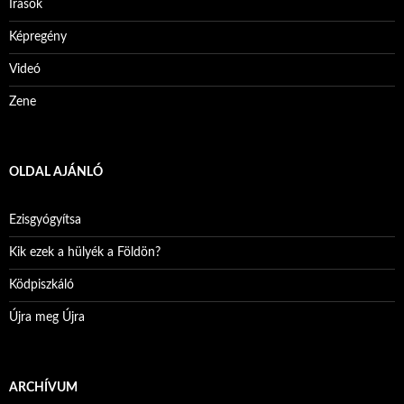
Írások
Képregény
Videó
Zene
OLDAL AJÁNLÓ
Ezisgyógyítsa
Kik ezek a hülyék a Földön?
Ködpiszkáló
Újra meg Újra
ARCHÍVUM