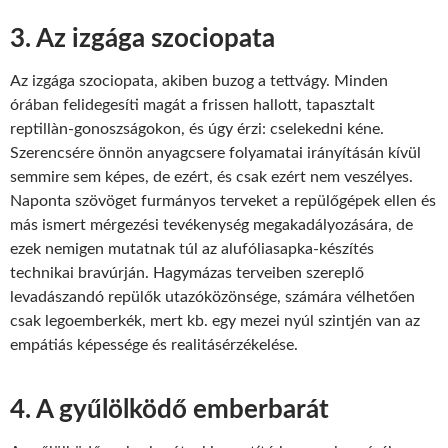
3. Az izgága szociopata
Az izgága szociopata, akiben buzog a tettvágy. Minden
órában felidegesíti magát a frissen hallott, tapasztalt
reptillàn-gonoszságokon, és úgy érzi: cselekedni kéne.
Szerencsére önnön anyagcsere folyamatai irányításán kívül
semmire sem képes, de ezért, és csak ezért nem veszélyes.
Naponta szövöget furmányos terveket a repülőgépek ellen és
más ismert mérgezési tevékenység megakadályozására, de
ezek nemigen mutatnak túl az alufóliasapka-készítés
technikai bravúrján. Hagymázas terveiben szereplő
levadászandó repülők utazóközönsége, számára vélhetően
csak legoemberkék, mert kb. egy mezei nyúl szintjén van az
empátiás képessége és realitásérzékelése.
4. A gyűlölködő emberbarát