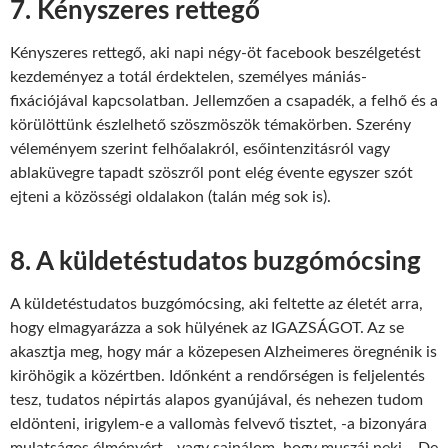
7. Kényszeres rettegő
Kényszeres rettegő, aki napi négy-öt facebook beszélgetést
kezdeményez a totál érdektelen, személyes mániás-
fixációjával kapcsolatban. Jellemzően a csapadék, a felhő és a
körülöttünk észlelhető szöszmöszök témakörben. Szerény
véleményem szerint felhőalakról, esőintenzitásról vagy
ablaküvegre tapadt szöszről pont elég évente egyszer szót
ejteni a közösségi oldalakon (talán még sok is).
8. A küldetéstudatos buzgómócsing
A küldetéstudatos buzgómócsing, aki feltette az életét arra,
hogy elmagyarázza a sok hülyének az IGAZSÁGOT. Az se
akasztja meg, hogy már a közepesen Alzheimeres öregnénik is
kiröhögik a közértben. Időnként a rendőrségen is feljelentés
tesz, tudatos népirtás alapos gyanújával, és nehezen tudom
eldönteni, irigylem-e a vallomàs felvevő tisztet, -a bizonyára