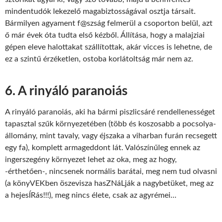
mindentudók lekezelő magabiztosságával osztja társait.
Bármilyen agyament f@szság felmerül a csoporton belül, azt
ő már évek óta tudta első kézből. Állítása, hogy a malajziai
gépen eleve halottakat szállítottak, akár vicces is lehetne, de
ez a szintű érzéketlen, ostoba korlátoltság már nem az.
6. A rinyáló paranoiás
A rinyáló paranoiás, aki ha bármi piszlicsáré rendellenességet
tapasztal szűk környezetében (több és koszosabb a pocsolya-
állomány, mint tavaly, vagy éjszaka a viharban furán recsegett
egy fa), komplett armageddont lát. Valószínűleg ennek az
ingerszegény környezet lehet az oka, meg az hogy,
-érthetően-, nincsenek normális barátai, meg nem tud olvasni
(a könyVEKben öszevisza hasZNáLják a nagybetüket, meg az
a hejesÍRás!!!), meg nincs élete, csak az agyrémei…