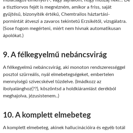
mulatságos élményért-, vagy sajnálom, hogy muszáj neki… De
a tisztiorvos fejét is megnézném, amikor a friss, saját
gyűjtésű, bizonyíték értékű, Chemtrailos háztartási-
pormintát átveszi a zavaros tekintetű Erzsikétől, vizsgálatra.
(Sose fogom megérteni, miért nem hívnak automatikusan
ápolókat.)
9. A félkegyelmű nebáncsvirág
A félkegyelmű nebáncsvirág, aki monoton rendszerességgel
posztol szürreális, nyál elmebetegségeket, embertelen
mennyiségű szívecskével tűzdelve. (Imádkozz az
ibolyalánghoz(??), köszöntsd a holdkiáramlást derékból
meghajolva, jézusistenem..)
10. A komplett elmebeteg
A komplett elmebeteg, akinek hallucinációira és egyéb totál