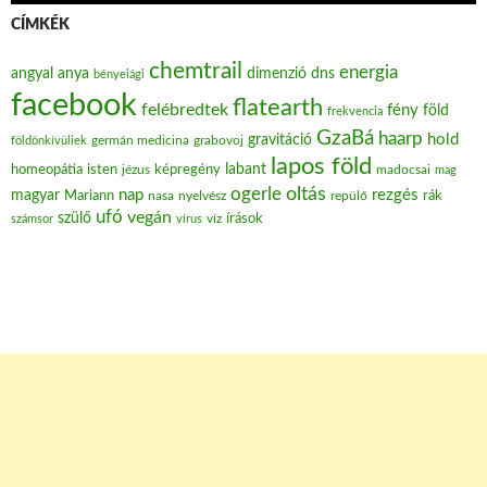
CÍMKÉK
chemtrail
energia
angyal
anya
dimenzió
dns
bényeiági
facebook
flatearth
felébredtek
fény
föld
frekvencia
GzaBá
haarp
hold
gravitáció
grabovoj
földönkívüliek
germán medicina
lapos föld
labant
homeopátia
isten
jézus
képregény
madocsai
mag
oltás
ogerle
nap
rezgés
magyar
Mariann
nasa
nyelvész
repülő
rák
ufó
vegán
szülő
víz
írások
számsor
vírus