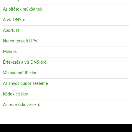
Az oltások működnek
A víz DNS-e
Abortusz
Neten terjedő HPV
Méhrák
Értekezés a víz DNS-éről
Váltóáramú IP-cím
Az anyós büdös szelleme
Kódok cicákra
Az összeesküvésekről