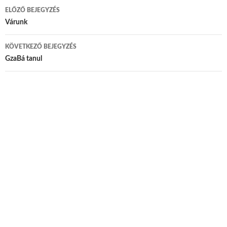
ELŐZŐ BEJEGYZÉS
Bejegyzés navigáció
Várunk
KÖVETKEZŐ BEJEGYZÉS
GzaBá tanul