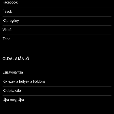
Facebook
Írások
Képregény
Videó
Zene
OLDAL AJÁNLÓ
Ezisgyógyítsa
Kik ezek a hülyék a Földön?
Ködpiszkáló
Újra meg Újra