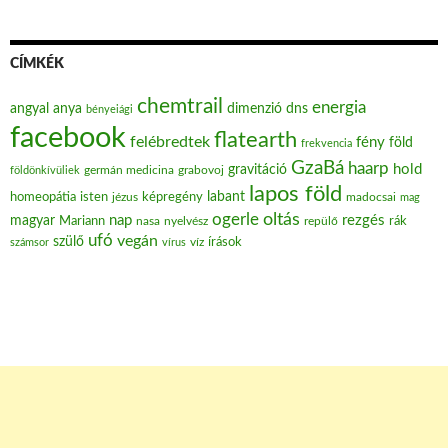
CÍMKÉK
chemtrail
energia
angyal
anya
dimenzió
dns
bényeiági
facebook
flatearth
felébredtek
fény
föld
frekvencia
GzaBá
haarp
hold
gravitáció
grabovoj
földönkívüliek
germán medicina
lapos föld
labant
homeopátia
isten
jézus
képregény
madocsai
mag
oltás
ogerle
nap
rezgés
magyar
Mariann
nasa
nyelvész
repülő
rák
ufó
vegán
szülő
víz
írások
számsor
vírus