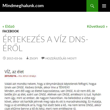
Keresés
Mindmeghalunk.com
KILÉPÉS A TARTALOMBA
ELSŐDL
MENÜ
« Előző
Következő »
FACEBOOK
ÉRTEKEZÉS A VÍZ DNS-
ÉRŐL
2015-03-06
ZSOFI
HOZZÁSZÓLÁS MOST!