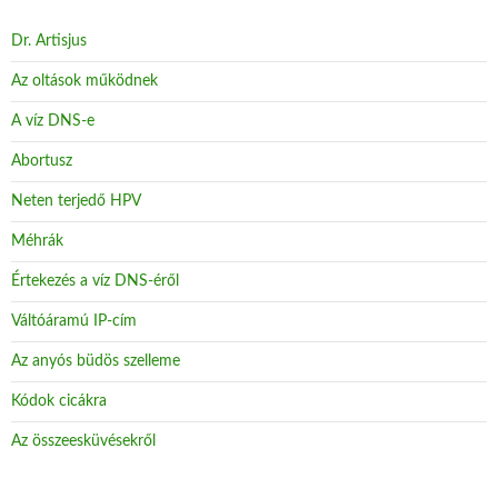
Dr. Artisjus
Az oltások működnek
A víz DNS-e
Abortusz
Neten terjedő HPV
Méhrák
Értekezés a víz DNS-éről
Váltóáramú IP-cím
Az anyós büdös szelleme
Kódok cicákra
Az összeesküvésekről