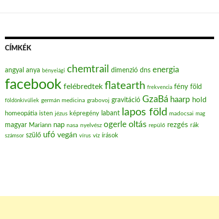
CÍMKÉK
chemtrail
energia
angyal
anya
dimenzió
dns
bényeiági
facebook
flatearth
felébredtek
fény
föld
frekvencia
GzaBá
haarp
hold
gravitáció
grabovoj
földönkívüliek
germán medicina
lapos föld
labant
homeopátia
isten
jézus
képregény
madocsai
mag
oltás
ogerle
nap
rezgés
magyar
Mariann
nasa
nyelvész
repülő
rák
ufó
vegán
szülő
víz
írások
számsor
vírus