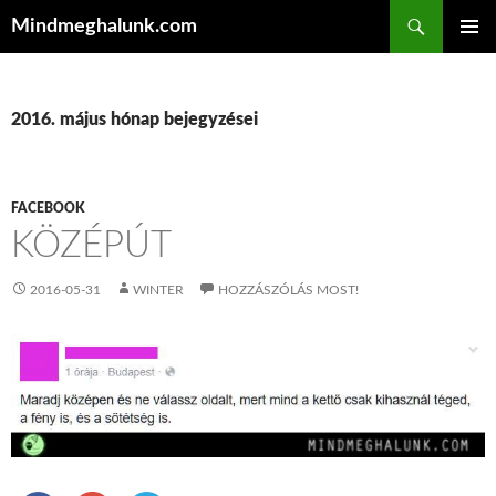
Keresés
Mindmeghalunk.com
KILÉPÉS A TARTALOMBA
ELSŐDL
MENÜ
2016. május hónap bejegyzései
FACEBOOK
KÖZÉPÚT
2016-05-31
WINTER
HOZZÁSZÓLÁS MOST!