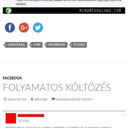
CHEMTRAIL
CHIP
FACEBOOK
PLEJÁD
FACEBOOK
FOLYAMATOS KÖLTÖZÉS
2016-05-30
WINTER
HOZZÁSZÓLÁS MOST!