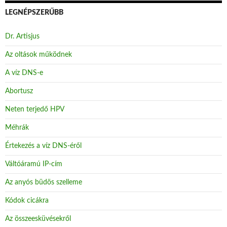
LEGNÉPSZERŰBB
Dr. Artisjus
Az oltások működnek
A víz DNS-e
Abortusz
Neten terjedő HPV
Méhrák
Értekezés a víz DNS-éről
Váltóáramú IP-cím
Az anyós büdös szelleme
Kódok cicákra
Az összeesküvésekről