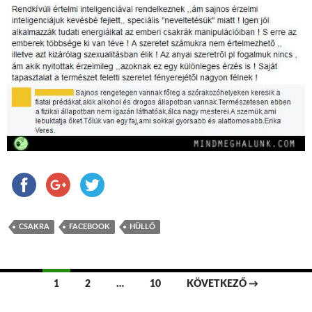
CSAKRA
FACEBOOK
HÜLLŐ
1
2
…
10
KÖVETKEZŐ →
Bejegyzések navigációja