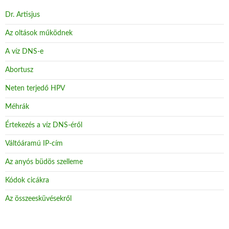
Dr. Artisjus
Az oltások működnek
A víz DNS-e
Abortusz
Neten terjedő HPV
Méhrák
Értekezés a víz DNS-éről
Váltóáramú IP-cím
Az anyós büdös szelleme
Kódok cicákra
Az összeesküvésekről