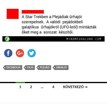
FACEBOOK
FILM
PLEJÁD
ŰRHAJÓ
1
2
…
4
KÖVETKEZŐ →
Bejegyzések navigációja