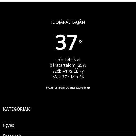
IDŐJÁRÁS BAJÁN
37
°
erős felhőzet
páratartalom: 25%
szél: 4m/s ÉÉNy
Max 37 • Min 36
Weather from OpenWeatherMap
KATEGÓRIÁK
Egyéb