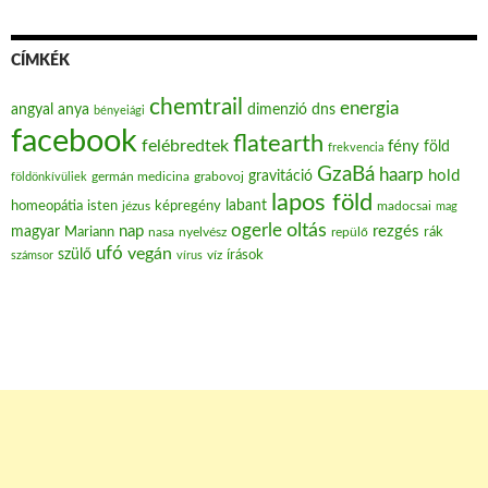
CÍMKÉK
chemtrail
energia
angyal
anya
dimenzió
dns
bényeiági
facebook
flatearth
felébredtek
fény
föld
frekvencia
GzaBá
haarp
hold
gravitáció
grabovoj
földönkívüliek
germán medicina
lapos föld
labant
homeopátia
isten
jézus
képregény
madocsai
mag
oltás
ogerle
nap
rezgés
magyar
Mariann
nasa
nyelvész
repülő
rák
ufó
vegán
szülő
víz
írások
számsor
vírus