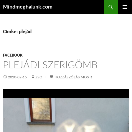
Keresés
Mindmeghalunk.com
KILÉPÉS A TARTALOMBA
ELSŐDL
MENÜ
Címke: plejád
FACEBOOK
PLEJÁDI SZERIGÖMB
2020-02-15
ZSOFI
HOZZÁSZÓLÁS MOST!