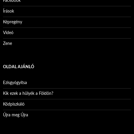
Facebook
Írások
Képregény
Videó
Zene
OLDAL AJÁNLÓ
Ezisgyógyítsa
Kik ezek a hülyék a Földön?
Ködpiszkáló
Újra meg Újra