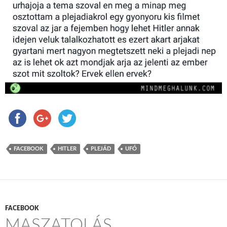
FACEBOOK
HITLER
PLEJÁD
UFÓ
FACEBOOK
MASZATOLÁS