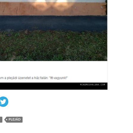
K
PLEJÁD