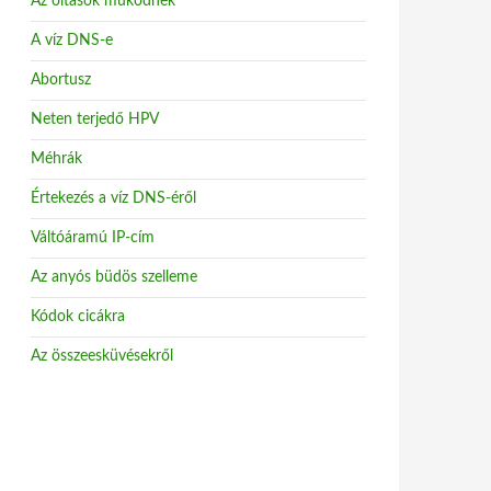
Az oltások működnek
A víz DNS-e
Abortusz
Neten terjedő HPV
Méhrák
Értekezés a víz DNS-éről
Váltóáramú IP-cím
Az anyós büdös szelleme
Kódok cicákra
Az összeesküvésekről