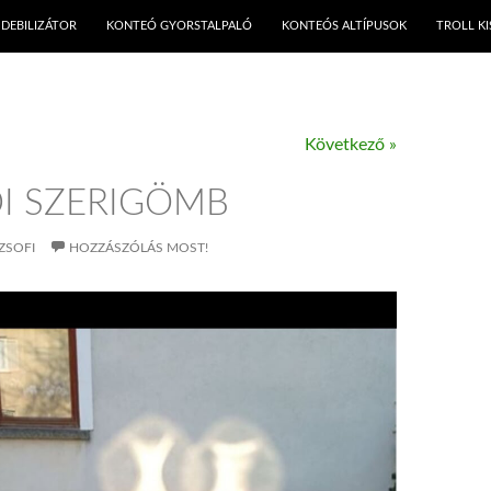
KILÉPÉS A TARTALOMBA
DEBILIZÁTOR
KONTEÓ GYORSTALPALÓ
KONTEÓS ALTÍPUSOK
TROLL K
Következő »
DI SZERIGÖMB
ZSOFI
HOZZÁSZÓLÁS MOST!