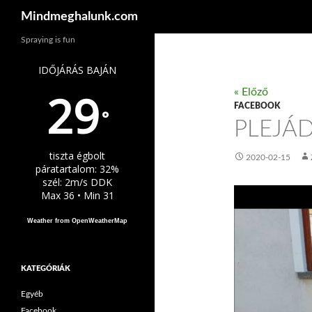
Keresés
Mindmeghalunk.com
Spraying is fun
IDŐJÁRÁS BAJÁN
29
« Előző
FACEBOOK
°
PLEJÁ
tiszta égbolt
2020-02-15
páratartalom: 32%
szél: 2m/s DDK
Max 36 • Min 31
Weather from OpenWeatherMap
KATEGÓRIÁK
Egyéb
Facebook