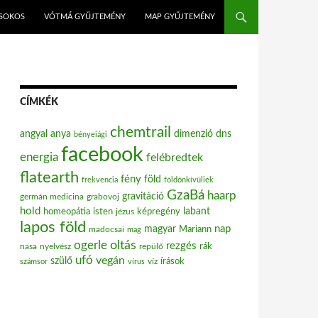
ISOKOS
VÓTMÁ GYŰJTEMÉNY
MAP GYŰJTEMÉNY
CÍMKÉK
chemtrail
angyal
anya
dimenzió
dns
bényeiági
facebook
energia
felébredtek
flatearth
fény
föld
frekvencia
földönkívüliek
GzaBá
haarp
gravitáció
grabovoj
germán medicina
hold
labant
homeopátia
isten
jézus
képregény
lapos föld
nap
magyar
Mariann
madocsai
mag
oltás
ogerle
rezgés
nasa
nyelvész
repülő
rák
ufó
vegán
szülő
víz
írások
számsor
vírus