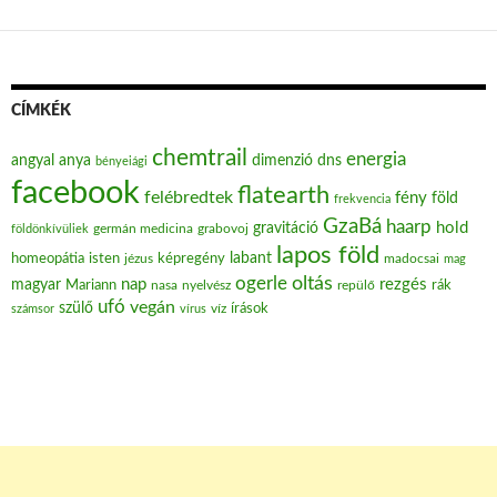
CÍMKÉK
chemtrail
energia
angyal
anya
dimenzió
dns
bényeiági
facebook
flatearth
felébredtek
fény
föld
frekvencia
GzaBá
haarp
hold
gravitáció
grabovoj
földönkívüliek
germán medicina
lapos föld
labant
homeopátia
isten
jézus
képregény
madocsai
mag
oltás
ogerle
nap
rezgés
magyar
Mariann
nasa
nyelvész
repülő
rák
ufó
vegán
szülő
víz
írások
számsor
vírus