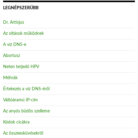
LEGNÉPSZERŰBB
Dr. Artisjus
Az oltások működnek
A víz DNS-e
Abortusz
Neten terjedő HPV
Méhrák
Értekezés a víz DNS-éről
Váltóáramú IP-cím
Az anyós büdös szelleme
Kódok cicákra
Az összeesküvésekről