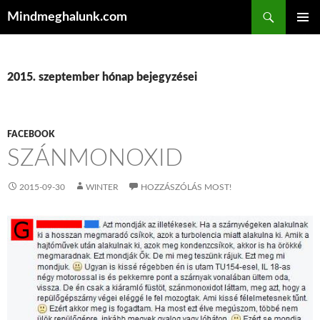
Keresés
Mindmeghalunk.com
KILÉPÉS A TARTALOMBA
ELSŐDL
MENÜ
2015. szeptember hónap bejegyzései
FACEBOOK
SZÁNMONOXID
2015-09-30
WINTER
HOZZÁSZÓLÁS MOST!