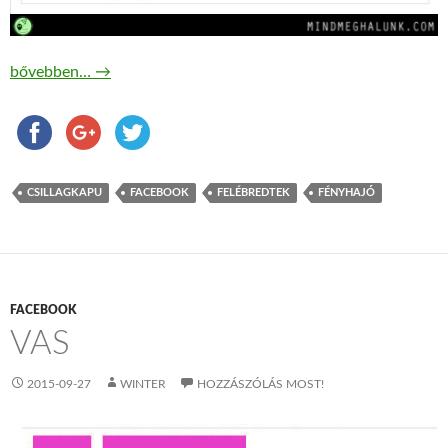
A csillagkapuk valóban léteznek
bővebben…
→
CSILLAGKAPU
FACEBOOK
FELÉBREDTEK
FÉNYHAJÓ
FACEBOOK
VAS
2015-09-27
WINTER
HOZZÁSZÓLÁS MOST!