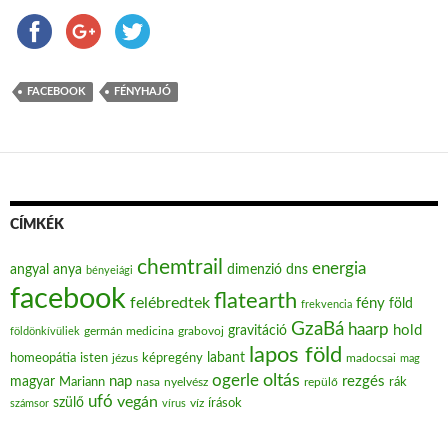
FACEBOOK
FÉNYHAJÓ
CÍMKÉK
chemtrail
energia
angyal
anya
dimenzió
dns
bényeiági
facebook
flatearth
felébredtek
fény
föld
frekvencia
GzaBá
haarp
hold
gravitáció
grabovoj
földönkívüliek
germán medicina
lapos föld
labant
homeopátia
isten
jézus
képregény
madocsai
mag
oltás
ogerle
nap
rezgés
magyar
Mariann
nasa
nyelvész
repülő
rák
ufó
vegán
szülő
víz
írások
számsor
vírus