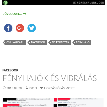
A csillagkapuk valóban léteznek
bővebben…
→
CSILLAGKAPU
FACEBOOK
FELÉBREDTEK
FÉNYHAJÓ
FACEBOOK
FÉNYHAJÓK ÉS VIBRÁLÁS
2015-09-20
ZSOFI
HOZZÁSZÓLÁS MOST!