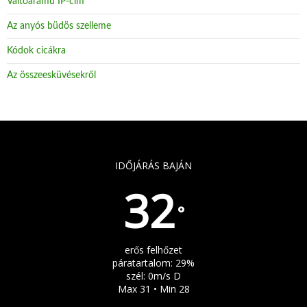
Váltóáramú IP-cím
Az anyós büdös szelleme
Kódok cicákra
Az összeesküvésekről
IDŐJÁRÁS BAJÁN
32
°
erős felhőzet
páratartalom: 29%
szél: 0m/s D
Max 31 • Min 28