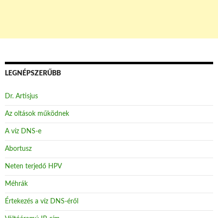
LEGNÉPSZERŰBB
Dr. Artisjus
Az oltások működnek
A víz DNS-e
Abortusz
Neten terjedő HPV
Méhrák
Értekezés a víz DNS-éről