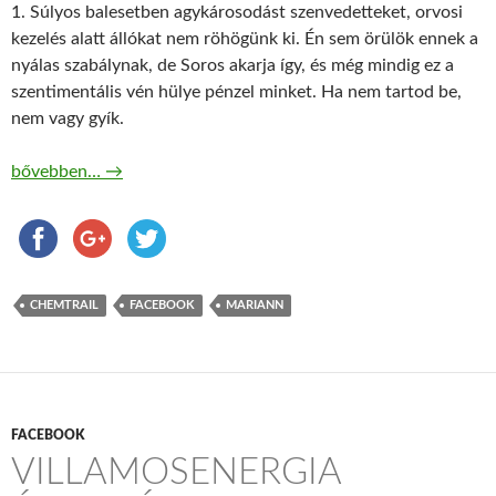
1. Súlyos balesetben agykárosodást szenvedetteket, orvosi
kezelés alatt állókat nem röhögünk ki. Én sem örülök ennek a
nyálas szabálynak, de Soros akarja így, és még mindig ez a
szentimentális vén hülye pénzel minket. Ha nem tartod be,
nem vagy gyík.
Chemtrail rajongói csoport gyíktagság
bővebben…
→
CHEMTRAIL
FACEBOOK
MARIANN
FACEBOOK
VILLAMOSENERGIA