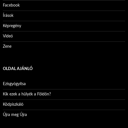
Facebook
Írások
Képregény
Videó
Zene
OLDAL AJÁNLÓ
Ezisgyógyítsa
Kik ezek a hülyék a Földön?
Ködpiszkáló
Újra meg Újra