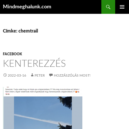
Keresés
Mindmeghalunk.com
KILÉPÉS A TARTALOMBA
ELSŐDL
MENÜ
Címke: chemtrail
FACEBOOK
KENTEREZZÉS
2022-03-16
PETER
HOZZÁSZÓLÁS MOST!