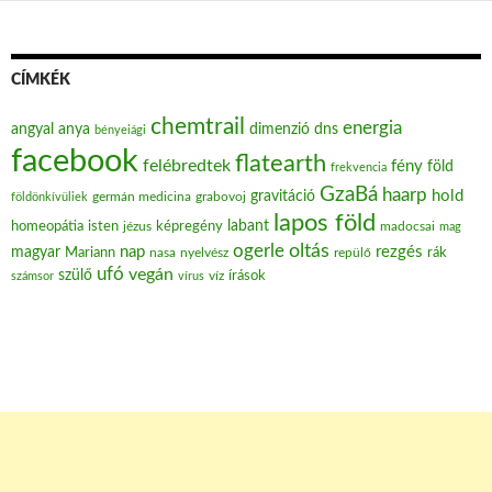
CÍMKÉK
chemtrail
energia
angyal
anya
dimenzió
dns
bényeiági
facebook
flatearth
felébredtek
fény
föld
frekvencia
GzaBá
haarp
hold
gravitáció
grabovoj
földönkívüliek
germán medicina
lapos föld
labant
homeopátia
isten
jézus
képregény
madocsai
mag
oltás
ogerle
nap
rezgés
magyar
Mariann
nasa
nyelvész
repülő
rák
ufó
vegán
szülő
víz
írások
számsor
vírus