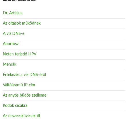
Dr. Artisjus
Az oltások működnek
A víz DNS-e
Abortusz
Neten terjedő HPV
Méhrák
Értekezés a víz DNS-éről
Váltóáramú IP-cím
Az anyós büdös szelleme
Kódok cicákra
Az összeesküvésekről