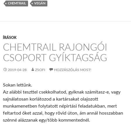
CHEMTRAIL
VEGÁN
ÍRÁSOK
CHEMTRAIL RAJONGÓI
CSOPORT GYÍKTAGSÁG
2019-04-28
ZSOFI
HOZZÁSZÓLÁS MOST!
Sokan lettünk.
Az alábbi teszttel csekkolhatod, gyíknak számítasz-e, vagy
sajnálatosan korlátozod a kartársakat olajozott
munkamenetben folytatott népirtási feladatukban, mert
feltartod őket azzal, hogy rövid úton, ám annál hosszabban
szénné alázzanak egy/több kommentednél.