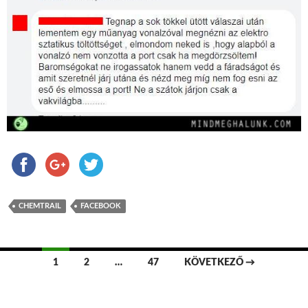
CHEMTRAIL
FACEBOOK
1
2
…
47
KÖVETKEZŐ →
Bejegyzések navigációja