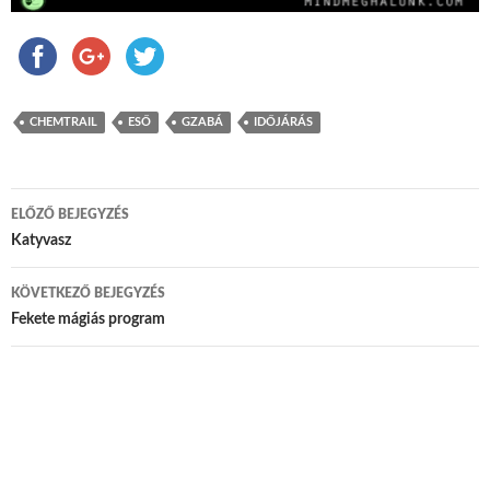
CHEMTRAIL
ESŐ
GZABÁ
IDŐJÁRÁS
ELŐZŐ BEJEGYZÉS
Bejegyzés navigáció
Katyvasz
KÖVETKEZŐ BEJEGYZÉS
Fekete mágiás program