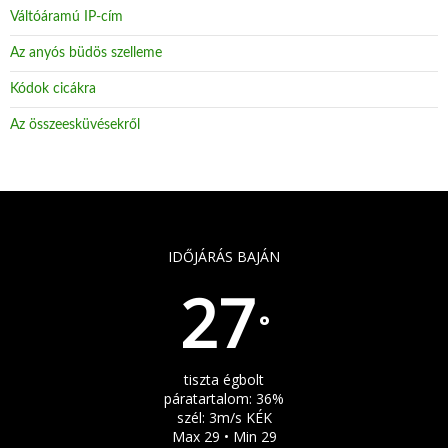
Váltóáramú IP-cím
Az anyós büdös szelleme
Kódok cicákra
Az összeesküvésekről
IDŐJÁRÁS BAJÁN
27
°
tiszta égbolt
páratartalom: 36%
szél: 3m/s KÉK
Max 29 • Min 29