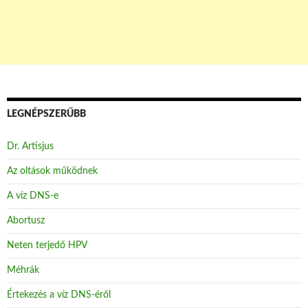
LEGNÉPSZERŰBB
Dr. Artisjus
Az oltások működnek
A víz DNS-e
Abortusz
Neten terjedő HPV
Méhrák
Értekezés a víz DNS-éről