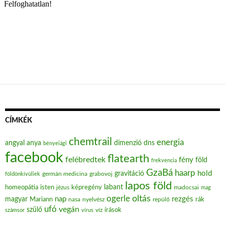
CÍMKÉK
chemtrail
energia
angyal
anya
dimenzió
dns
bényeiági
facebook
flatearth
felébredtek
fény
föld
frekvencia
GzaBá
haarp
hold
gravitáció
grabovoj
földönkívüliek
germán medicina
lapos föld
labant
homeopátia
isten
jézus
képregény
madocsai
mag
oltás
ogerle
nap
rezgés
magyar
Mariann
nasa
nyelvész
repülő
rák
ufó
vegán
szülő
víz
írások
számsor
vírus