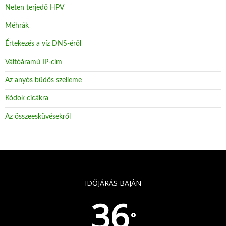
Neten terjedő HPV
Méhrák
Értekezés a víz DNS-éről
Váltóáramú IP-cím
Az anyós büdös szelleme
Kódok cicákra
Az összeesküvésekről
IDŐJÁRÁS BAJÁN
36
°