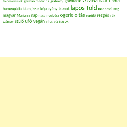
GzaBá
haarp
hold
gravitáció
grabovoj
földönkívüliek
germán medicina
lapos föld
labant
homeopátia
isten
jézus
képregény
madocsai
mag
oltás
ogerle
nap
rezgés
magyar
Mariann
nasa
nyelvész
repülő
rák
ufó
vegán
szülő
víz
írások
számsor
vírus