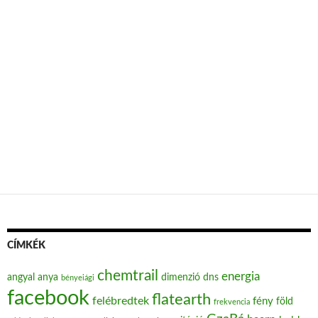
CÍMKÉK
chemtrail
energia
angyal
anya
dimenzió
dns
bényeiági
facebook
flatearth
felébredtek
fény
föld
frekvencia