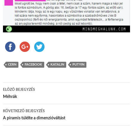
CERN
FACEBOOK
KATALIN
PUTYIN
ELŐZŐ BEJEGYZÉS
Bejegyzés navigáció
Méhrák
KÖVETKEZŐ BEJEGYZÉS
A piramis túlélte a dimenzióváltást