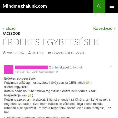
Keresés
Mindmeghalunk.com
KILÉPÉS A TARTALOMBA
ELSŐDL
MENÜ
« Előző
Következő »
FACEBOOK
ÉRDEKES EGYBEESÉSEK
2015-03-26
WINTER
HOZZÁSZÓLÁS MOST!