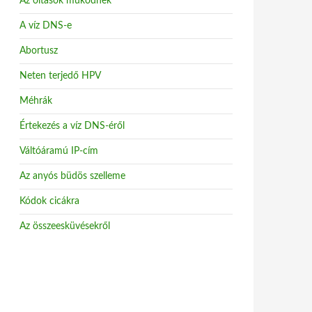
Az oltások működnek
A víz DNS-e
Abortusz
Neten terjedő HPV
Méhrák
Értekezés a víz DNS-éről
Váltóáramú IP-cím
Az anyós büdös szelleme
Kódok cicákra
Az összeesküvésekről