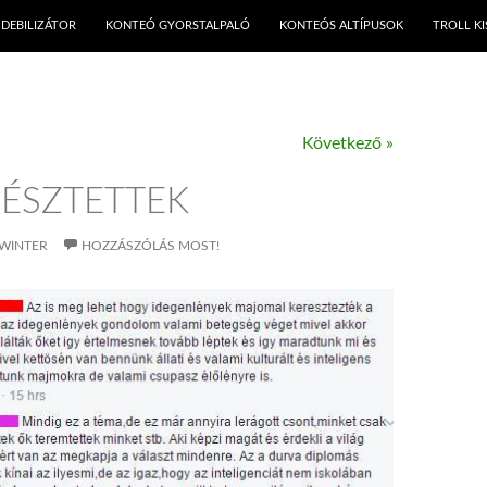
KILÉPÉS A TARTALOMBA
DEBILIZÁTOR
KONTEÓ GYORSTALPALÓ
KONTEÓS ALTÍPUSOK
TROLL K
Következő »
YÉSZTETTEK
WINTER
HOZZÁSZÓLÁS MOST!