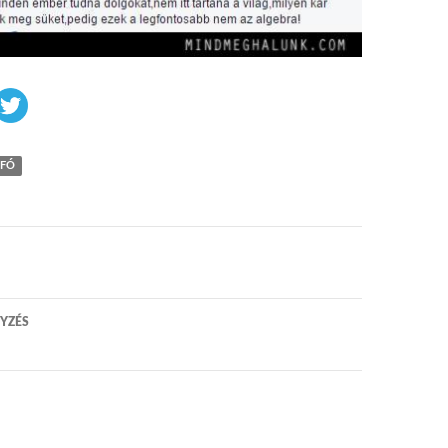
FÓ
 navigáció
YZÉS