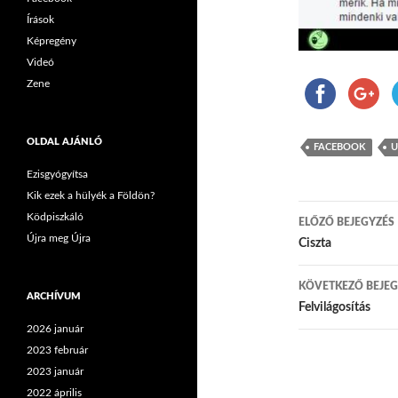
Írások
Képregény
Videó
Zene
OLDAL AJÁNLÓ
FACEBOOK
U
Ezisgyógyítsa
Kik ezek a hülyék a Földön?
Ködpiszkáló
ELŐZŐ BEJEGYZÉS
Újra meg Újra
Bejegyzés
Ciszta
KÖVETKEZŐ BEJEG
ARCHÍVUM
Felvilágosítás
2026 január
2023 február
2023 január
2022 április