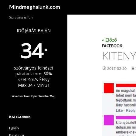
Keresés
Mindmeghalunk.com
Spraying is fun
IDŐJÁRÁS BAJÁN
34
« Előző
FACEBOOK
°
KITEN
szórványos felhőzet
2017-02-20
páratartalom: 30%
szél: 4m/s ÉÉNy
Max 34 • Min 31
Weather from OpenWeatherMap
KATEGÓRIÁK
Egyéb
Facebook