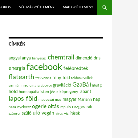
ISOKOS
VÓTMÁ GYŰJTEMÉNY
MAP GYŰJTEMÉNY
CÍMKÉK
chemtrail
angyal
anya
dimenzió
dns
bényeiági
facebook
energia
felébredtek
flatearth
fény
föld
frekvencia
földönkívüliek
GzaBá
haarp
gravitáció
grabovoj
germán medicina
hold
labant
homeopátia
isten
jézus
képregény
lapos föld
nap
magyar
Mariann
madocsai
mag
oltás
ogerle
rezgés
nasa
nyelvész
repülő
rák
ufó
vegán
szülő
víz
írások
számsor
vírus