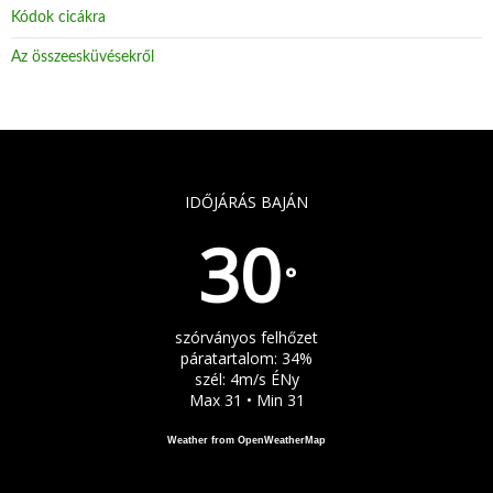
Kódok cicákra
Az összeesküvésekről
IDŐJÁRÁS BAJÁN
30
°
szórványos felhőzet
páratartalom: 34%
szél: 4m/s ÉNy
Max 31 • Min 31
Weather from OpenWeatherMap