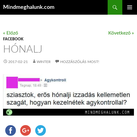
Keresés
Mindmeghalunk.com
KILÉPÉS A TARTALOMBA
ELSŐDL
MENÜ
« Előző
Következő »
FACEBOOK
HÓNALJ
2017-02-21
WINTER
HOZZÁSZÓLÁS MOST!