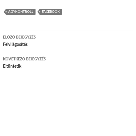
AGYKONTROLL
FACEBOOK
ELŐZŐ BEJEGYZÉS
Bejegyzés navigáció
Felvilágosítás
KÖVETKEZŐ BEJEGYZÉS
Eltüntetik