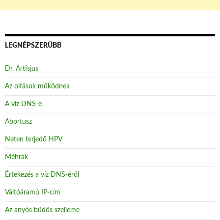
LEGNÉPSZERŰBB
Dr. Artisjus
Az oltások működnek
A víz DNS-e
Abortusz
Neten terjedő HPV
Méhrák
Értekezés a víz DNS-éről
Váltóáramú IP-cím
Az anyós büdös szelleme