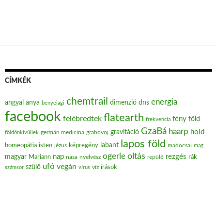
CÍMKÉK
chemtrail
energia
angyal
anya
dimenzió
dns
bényeiági
facebook
flatearth
felébredtek
fény
föld
frekvencia
GzaBá
haarp
hold
gravitáció
grabovoj
földönkívüliek
germán medicina
lapos föld
labant
homeopátia
isten
jézus
képregény
madocsai
mag
oltás
ogerle
nap
rezgés
magyar
Mariann
nasa
nyelvész
repülő
rák
ufó
vegán
szülő
víz
írások
számsor
vírus