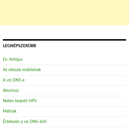
LEGNÉPSZERŰBB
Dr. Artisjus
Az oltások működnek
A víz DNS-e
Abortusz
Neten terjedő HPV
Méhrák
Értekezés a víz DNS-éről