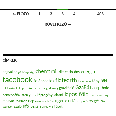
← ELŐZŐ
1
2
3
4
…
403
Bejegyzések navigációja
KÖVETKEZŐ →
CÍMKÉK
chemtrail
energia
angyal
anya
dimenzió
dns
bényeiági
facebook
flatearth
felébredtek
fény
föld
frekvencia
GzaBá
haarp
hold
gravitáció
grabovoj
földönkívüliek
germán medicina
lapos föld
labant
homeopátia
isten
jézus
képregény
madocsai
mag
oltás
ogerle
nap
rezgés
magyar
Mariann
nasa
nyelvész
repülő
rák
ufó
vegán
szülő
víz
írások
számsor
vírus