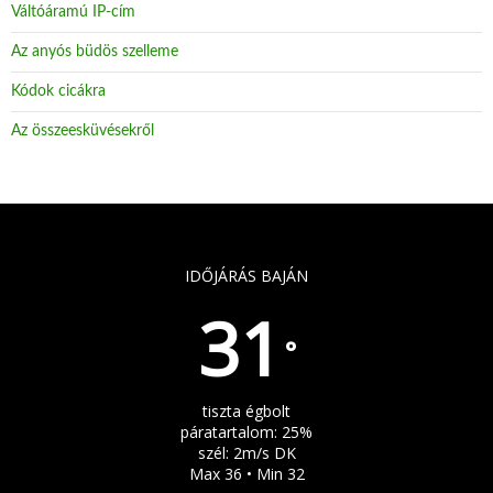
Váltóáramú IP-cím
Az anyós büdös szelleme
Kódok cicákra
Az összeesküvésekről
IDŐJÁRÁS BAJÁN
31
°
tiszta égbolt
páratartalom: 25%
szél: 2m/s DK
Max 36 • Min 32