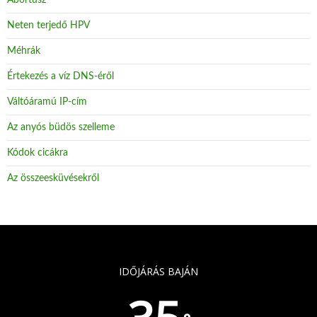
Abortusz
Neten terjedő HPV
Méhrák
Értekezés a víz DNS-éről
Váltóáramú IP-cím
Az anyós büdös szelleme
Kódok cicákra
Az összeesküvésekről
IDŐJÁRÁS BAJÁN