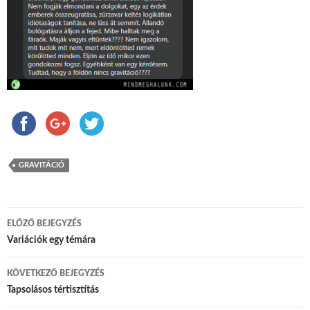
GRAVITÁCIÓ
ELŐZŐ BEJEGYZÉS
Bejegyzés navigáció
Variációk egy témára
KÖVETKEZŐ BEJEGYZÉS
Tapsolásos tértisztítás