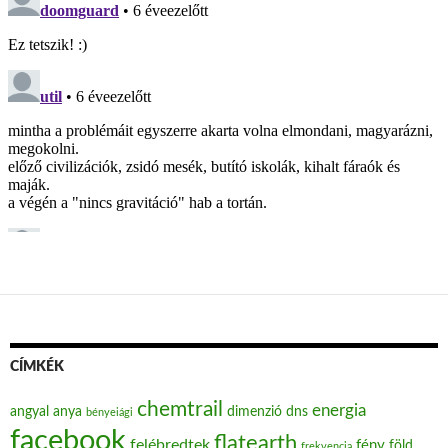
CÍMKÉK
chemtrail
energia
angyal
anya
dimenzió
dns
bényeiági
facebook
flatearth
felébredtek
fény
föld
frekvencia