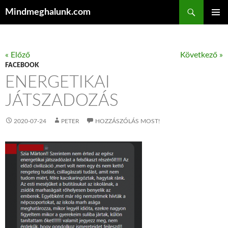
Keresés
Mindmeghalunk.com
KILÉPÉS A TARTALOMBA
ELSŐDL
MENÜ
« Előző
Következő »
FACEBOOK
ENERGETIKAI
JÁTSZADOZÁS
2020-07-24
PETER
HOZZÁSZÓLÁS MOST!