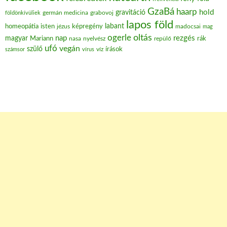
GzaBá
haarp
hold
gravitáció
grabovoj
földönkívüliek
germán medicina
lapos föld
labant
homeopátia
isten
jézus
képregény
madocsai
mag
oltás
ogerle
nap
rezgés
magyar
Mariann
nasa
nyelvész
repülő
rák
ufó
vegán
szülő
víz
írások
számsor
vírus