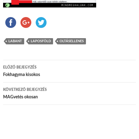
LABANT
LAPOSFÖLD
OLTÁSELLENES
ELŐZŐ BEJEGYZÉS
Bejegyzés navigáció
Fokhagyma kisokos
KÖVETKEZŐ BEJEGYZÉS
MAGvetés okosan