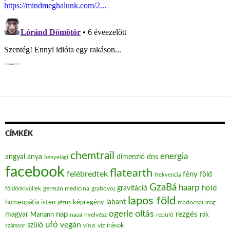
CÍMKÉK
chemtrail
energia
angyal
anya
dimenzió
dns
bényeiági
facebook
flatearth
felébredtek
fény
föld
frekvencia
GzaBá
haarp
hold
gravitáció
grabovoj
földönkívüliek
germán medicina
lapos föld
labant
homeopátia
isten
jézus
képregény
madocsai
mag
oltás
ogerle
nap
rezgés
magyar
Mariann
nasa
nyelvész
repülő
rák
ufó
vegán
szülő
víz
írások
számsor
vírus