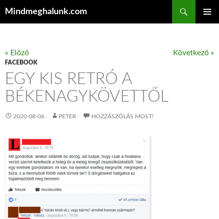
Keresés
Mindmeghalunk.com
KILÉPÉS A TARTALOMBA
ELSŐDL
MENÜ
« Előző
Következő »
FACEBOOK
EGY KIS RETRÓ A
BÉKENAGYKÖVETTŐL
2020-08-06
PETER
HOZZÁSZÓLÁS MOST!