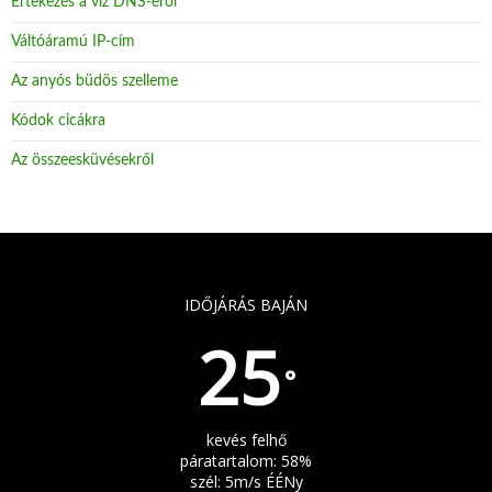
Értekezés a víz DNS-éről
Váltóáramú IP-cím
Az anyós büdös szelleme
Kódok cicákra
Az összeesküvésekről
IDŐJÁRÁS BAJÁN
25
°
kevés felhő
páratartalom: 58%
szél: 5m/s ÉÉNy