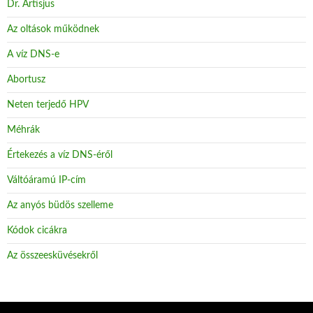
Dr. Artisjus
Az oltások működnek
A víz DNS-e
Abortusz
Neten terjedő HPV
Méhrák
Értekezés a víz DNS-éről
Váltóáramú IP-cím
Az anyós büdös szelleme
Kódok cicákra
Az összeesküvésekről