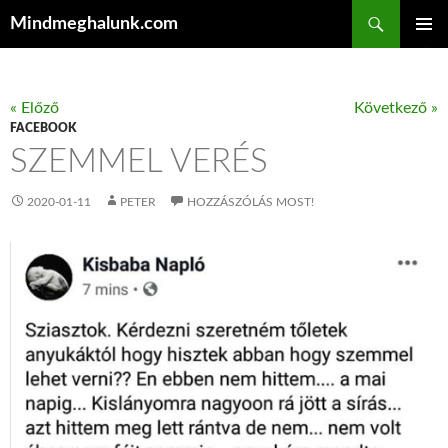
Keresés
Mindmeghalunk.com
KILÉPÉS A TARTALOMBA
ELSŐDL
MENÜ
« Előző
Következő »
FACEBOOK
SZEMMEL VERÉS
2020-01-11
PETER
HOZZÁSZÓLÁS MOST!