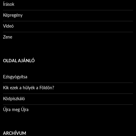
Írások
Képregény
Videó
Zene
OLDAL AJÁNLÓ
Ezisgyógyítsa
Kik ezek a hülyék a Földön?
Ködpiszkáló
Újra meg Újra
ARCHÍVUM