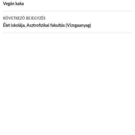
Bejegyzés navigáció
Vegán kaka
KÖVETKEZŐ BEJEGYZÉS
Élet iskolája, Asztrofizikai fakultás (Vizsgaanyag)