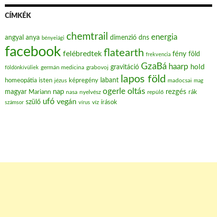
CÍMKÉK
chemtrail
energia
angyal
anya
dimenzió
dns
bényeiági
facebook
flatearth
felébredtek
fény
föld
frekvencia
GzaBá
haarp
hold
gravitáció
grabovoj
földönkívüliek
germán medicina
lapos föld
labant
homeopátia
isten
jézus
képregény
madocsai
mag
oltás
ogerle
nap
rezgés
magyar
Mariann
nasa
nyelvész
repülő
rák
ufó
vegán
szülő
víz
írások
számsor
vírus