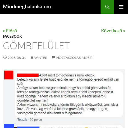
Keresés
Mindmeghalunk.com
KILÉPÉS A TARTALOMBA
ELSŐDL
MENÜ
« Előző
Következő »
FACEBOOK
GÖMBFELÜLET
2018-08-31
WINTER
HOZZÁSZÓLÁS MOST!