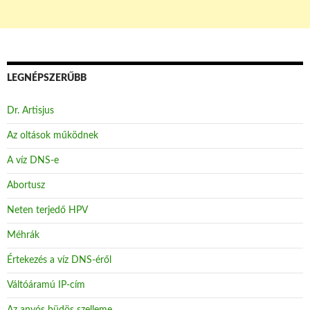
LEGNÉPSZERŰBB
Dr. Artisjus
Az oltások működnek
A víz DNS-e
Abortusz
Neten terjedő HPV
Méhrák
Értekezés a víz DNS-éről
Váltóáramú IP-cím