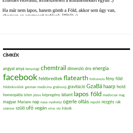
CÍMKÉK
chemtrail
energia
angyal
anya
dimenzió
dns
bényeiági
facebook
flatearth
felébredtek
fény
föld
frekvencia
GzaBá
haarp
hold
gravitáció
grabovoj
földönkívüliek
germán medicina
lapos föld
labant
homeopátia
isten
jézus
képregény
madocsai
mag
oltás
ogerle
nap
rezgés
magyar
Mariann
nasa
nyelvész
repülő
rák
ufó
vegán
szülő
víz
írások
számsor
vírus