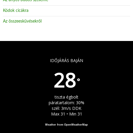
Az anyós büdös szelleme
Kódok cicákra
Az összeesküvésekről
IDŐJÁRÁS BAJÁN
28
°
tiszta égbolt
páratartalom: 30%
szél: 3m/s DDK
Max 31 • Min 31
Weather from OpenWeatherMap