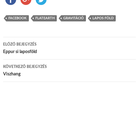
FACEBOOK
FLATEARTH
GRAVITÁCIÓ
LAPOS FÖLD
ELŐZŐ BEJEGYZÉS
Bejegyzés navigáció
Eppur si laposföld
KÖVETKEZŐ BEJEGYZÉS
Viszhang