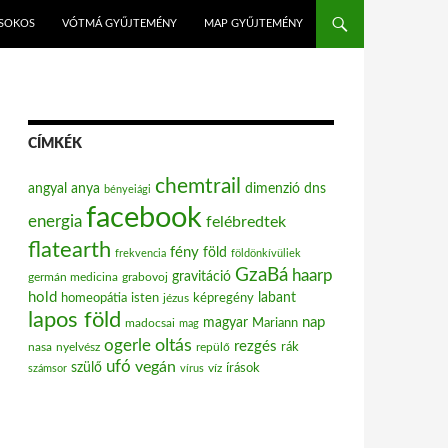
ISOKOS
VÓTMÁ GYŰJTEMÉNY
MAP GYŰJTEMÉNY
CÍMKÉK
chemtrail
angyal
anya
dimenzió
dns
bényeiági
facebook
energia
felébredtek
flatearth
fény
föld
frekvencia
földönkívüliek
GzaBá
haarp
gravitáció
grabovoj
germán medicina
hold
labant
homeopátia
isten
jézus
képregény
lapos föld
nap
magyar
Mariann
madocsai
mag
oltás
ogerle
rezgés
nasa
nyelvész
repülő
rák
ufó
vegán
szülő
víz
írások
számsor
vírus