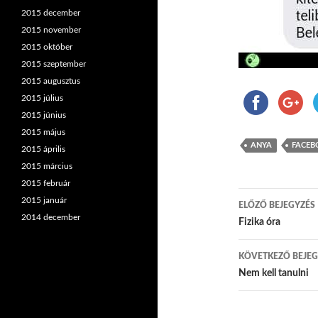
2015 december
2015 november
2015 október
2015 szeptember
2015 augusztus
2015 július
2015 június
2015 május
ANYA
FACEB
2015 április
2015 március
2015 február
2015 január
ELŐZŐ BEJEGYZÉS
2014 december
Bejegyzés
Fizika óra
KÖVETKEZŐ BEJEG
Nem kell tanulni