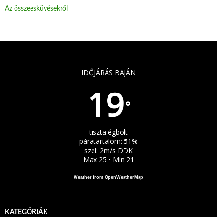
Az összeesküvésekről
IDŐJÁRÁS BAJÁN
19
°
tiszta égbolt
páratartalom: 51%
szél: 2m/s DDK
Max 25 • Min 21
Weather from OpenWeatherMap
KATEGÓRIÁK