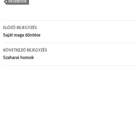
FACEBOOK
ELŐZŐ BEJEGYZÉS
Bejegyzés navigáció
Saját maga döntése
KÖVETKEZŐ BEJEGYZÉS
Szaharai homok