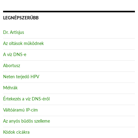
LEGNÉPSZERŰBB
Dr. Artisjus
Az oltások működnek
A víz DNS-e
Abortusz
Neten terjedő HPV
Méhrák
Értekezés a víz DNS-éről
Váltóáramú IP-cím
Az anyós büdös szelleme
Kódok cicákra