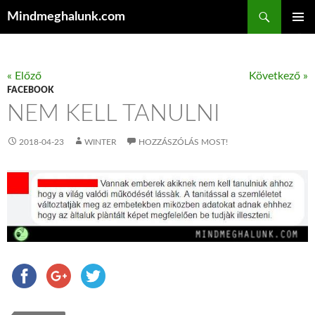
Keresés
Mindmeghalunk.com
KILÉPÉS A TARTALOMBA
ELSŐDL
MENÜ
« Előző
Következő »
FACEBOOK
NEM KELL TANULNI
2018-04-23
WINTER
HOZZÁSZÓLÁS MOST!