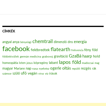
CÍMKÉK
chemtrail
energia
angyal
anya
dimenzió
dns
bényeiági
facebook
flatearth
felébredtek
fény
föld
frekvencia
GzaBá
haarp
hold
gravitáció
grabovoj
földönkívüliek
germán medicina
lapos föld
labant
homeopátia
isten
jézus
képregény
madocsai
mag
oltás
ogerle
nap
rezgés
magyar
Mariann
nasa
nyelvész
repülő
rák
ufó
vegán
szülő
víz
írások
számsor
vírus