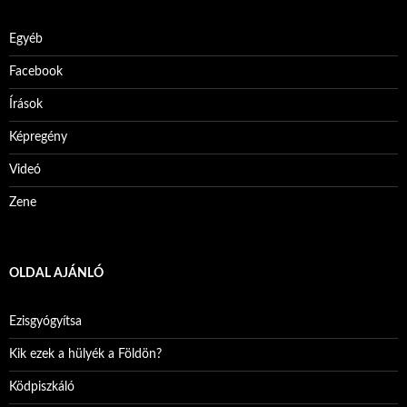
Egyéb
Facebook
Írások
Képregény
Videó
Zene
OLDAL AJÁNLÓ
Ezisgyógyítsa
Kik ezek a hülyék a Földön?
Ködpiszkáló