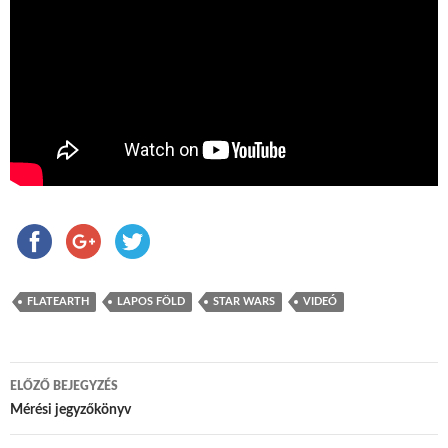
FLATEARTH
LAPOS FÖLD
STAR WARS
VIDEÓ
ELŐZŐ BEJEGYZÉS
Bejegyzés navigáció
Mérési jegyzőkönyv