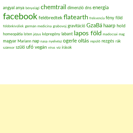
chemtrail
energia
angyal
anya
dimenzió
dns
bényeiági
facebook
flatearth
felébredtek
fény
föld
frekvencia
GzaBá
haarp
hold
gravitáció
grabovoj
földönkívüliek
germán medicina
lapos föld
labant
homeopátia
isten
jézus
képregény
madocsai
mag
oltás
ogerle
nap
rezgés
magyar
Mariann
nasa
nyelvész
repülő
rák
ufó
vegán
szülő
víz
írások
számsor
vírus