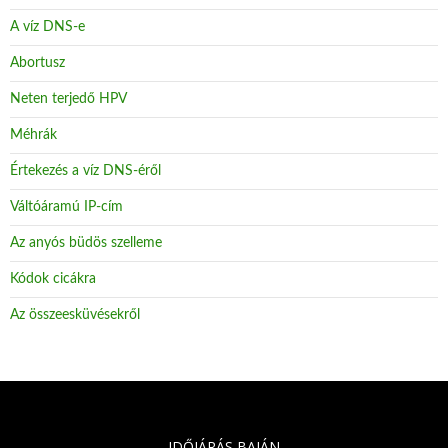
A víz DNS-e
Abortusz
Neten terjedő HPV
Méhrák
Értekezés a víz DNS-éről
Váltóáramú IP-cím
Az anyós büdös szelleme
Kódok cicákra
Az összeesküvésekről
IDŐJÁRÁS BAJÁN