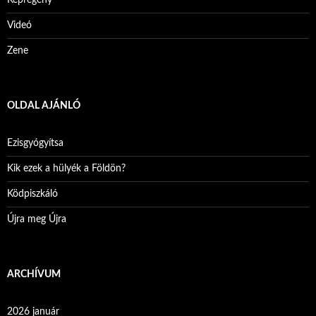
Képregény
Videó
Zene
OLDAL AJÁNLÓ
Ezisgyógyítsa
Kik ezek a hülyék a Földön?
Ködpiszkáló
Újra meg Újra
ARCHÍVUM
2026 január