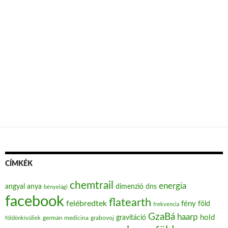
CÍMKÉK
chemtrail
energia
angyal
anya
dimenzió
dns
bényeiági
facebook
flatearth
felébredtek
fény
föld
frekvencia
GzaBá
haarp
hold
gravitáció
grabovoj
földönkívüliek
germán medicina