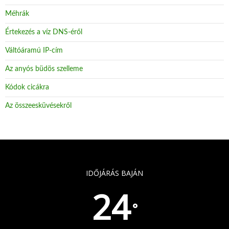
Méhrák
Értekezés a víz DNS-éről
Váltóáramú IP-cím
Az anyós büdös szelleme
Kódok cicákra
Az összeesküvésekről
IDŐJÁRÁS BAJÁN
24
°