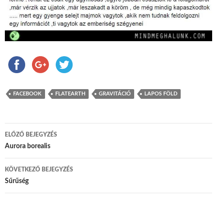
FACEBOOK
FLATEARTH
GRAVITÁCIÓ
LAPOS FÖLD
ELŐZŐ BEJEGYZÉS
Bejegyzés navigáció
Aurora borealis
KÖVETKEZŐ BEJEGYZÉS
Sűrűség