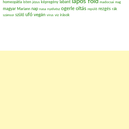
lapos föld
labant
homeopátia
isten
jézus
képregény
madocsai
mag
oltás
ogerle
nap
rezgés
magyar
Mariann
nasa
nyelvész
repülő
rák
ufó
vegán
szülő
víz
írások
számsor
vírus