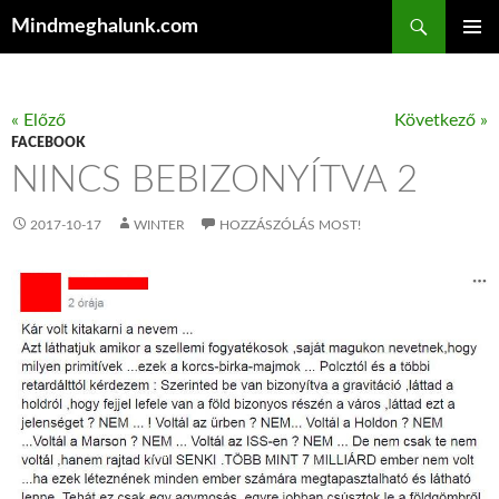
Keresés
Mindmeghalunk.com
KILÉPÉS A TARTALOMBA
ELSŐDL
MENÜ
« Előző
Következő »
FACEBOOK
NINCS BEBIZONYÍTVA 2
2017-10-17
WINTER
HOZZÁSZÓLÁS MOST!