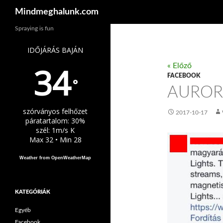
Keresés
Mindmeghalunk.com
Spraying is fun
IDŐJÁRÁS BAJÁN
34
« Előző
FACEBOOK
°
AUROR
szórványos felhőzet
2017-10-17
páratartalom: 30%
szél: 1m/s K
Max 32 • Min 28
Weather from OpenWeatherMap
KATEGÓRIÁK
Egyéb
Facebook