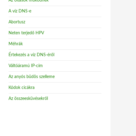
Az oltások működnek
A víz DNS-e
Abortusz
Neten terjedő HPV
Méhrák
Értekezés a víz DNS-éről
Váltóáramú IP-cím
Az anyós büdös szelleme
Kódok cicákra
Az összeesküvésekről