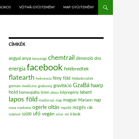
ISOKOS
VÓTMÁ GYŰJTEMÉNY
MAP GYŰJTEMÉNY
CÍMKÉK
chemtrail
angyal
anya
dimenzió
dns
bényeiági
facebook
energia
felébredtek
flatearth
fény
föld
frekvencia
földönkívüliek
GzaBá
haarp
gravitáció
grabovoj
germán medicina
hold
labant
homeopátia
isten
jézus
képregény
lapos föld
nap
magyar
Mariann
madocsai
mag
oltás
ogerle
rezgés
nasa
nyelvész
repülő
rák
ufó
vegán
szülő
víz
írások
számsor
vírus