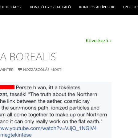
KILÉPÉS A TARTALOMBA
DEBILIZÁTOR
KONTEÓ GYORSTALPALÓ
KONTEÓS ALTÍPUSOK
TROLL K
Következő »
A BOREALIS
WINTER
HOZZÁSZÓLÁS MOST!