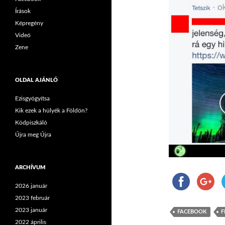
Írások
Képregény
Videó
Zene
OLDAL AJÁNLÓ
Ezisgyógyítsa
Kik ezek a hülyék a Földön?
Ködpiszkáló
Újra meg Újra
ARCHÍVUM
2026 január
2023 február
2023 január
FACEBOOK
F
2022 április