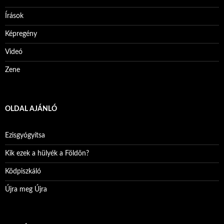
Írások
Képregény
Videó
Zene
OLDAL AJÁNLÓ
Ezisgyógyítsa
Kik ezek a hülyék a Földön?
Ködpiszkáló
Újra meg Újra