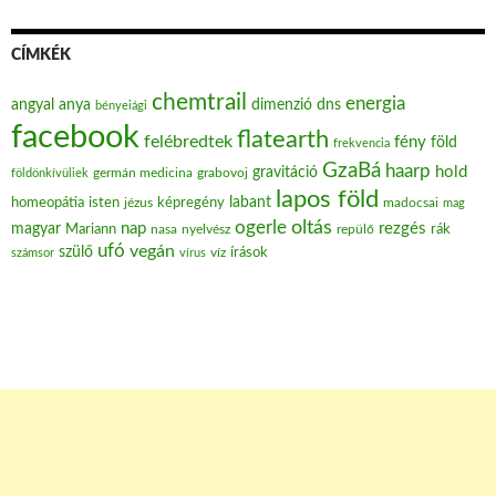
CÍMKÉK
chemtrail
energia
angyal
anya
dimenzió
dns
bényeiági
facebook
flatearth
felébredtek
fény
föld
frekvencia
GzaBá
haarp
hold
gravitáció
grabovoj
földönkívüliek
germán medicina
lapos föld
labant
homeopátia
isten
jézus
képregény
madocsai
mag
oltás
ogerle
nap
rezgés
magyar
Mariann
nasa
nyelvész
repülő
rák
ufó
vegán
szülő
víz
írások
számsor
vírus