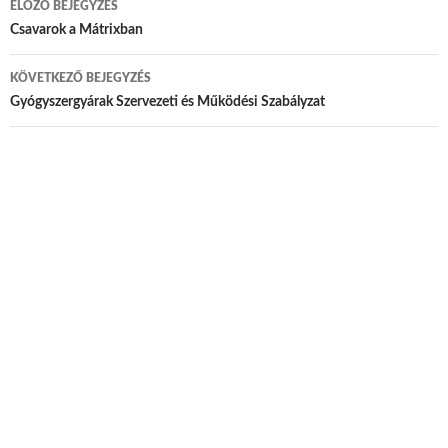
ELŐZŐ BEJEGYZÉS
Bejegyzés navigáció
Csavarok a Mátrixban
KÖVETKEZŐ BEJEGYZÉS
Gyógyszergyárak Szervezeti és Működési Szabályzat