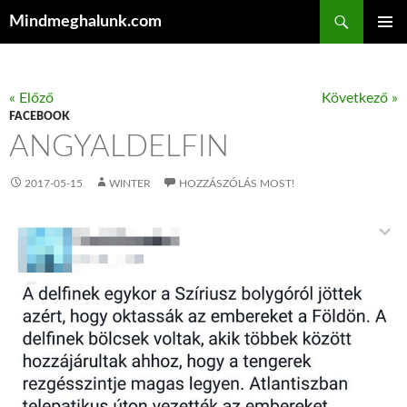
Keresés
Mindmeghalunk.com
KILÉPÉS A TARTALOMBA
ELSŐDL
MENÜ
« Előző
Következő »
FACEBOOK
ANGYALDELFIN
2017-05-15
WINTER
HOZZÁSZÓLÁS MOST!