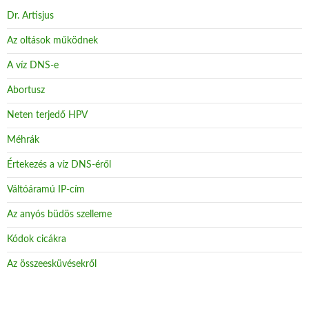
Dr. Artisjus
Az oltások működnek
A víz DNS-e
Abortusz
Neten terjedő HPV
Méhrák
Értekezés a víz DNS-éről
Váltóáramú IP-cím
Az anyós büdös szelleme
Kódok cicákra
Az összeesküvésekről