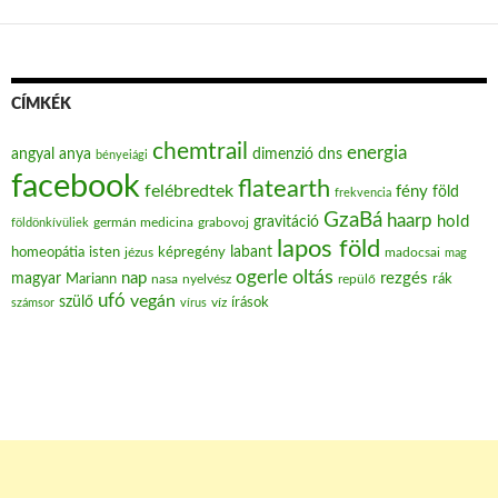
CÍMKÉK
chemtrail
energia
angyal
anya
dimenzió
dns
bényeiági
facebook
flatearth
felébredtek
fény
föld
frekvencia
GzaBá
haarp
hold
gravitáció
grabovoj
földönkívüliek
germán medicina
lapos föld
labant
homeopátia
isten
jézus
képregény
madocsai
mag
oltás
ogerle
nap
rezgés
magyar
Mariann
nasa
nyelvész
repülő
rák
ufó
vegán
szülő
víz
írások
számsor
vírus