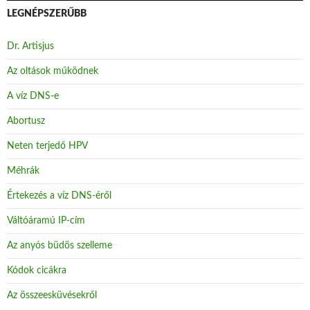
LEGNÉPSZERŰBB
Dr. Artisjus
Az oltások működnek
A víz DNS-e
Abortusz
Neten terjedő HPV
Méhrák
Értekezés a víz DNS-éről
Váltóáramú IP-cím
Az anyós büdös szelleme
Kódok cicákra
Az összeesküvésekről