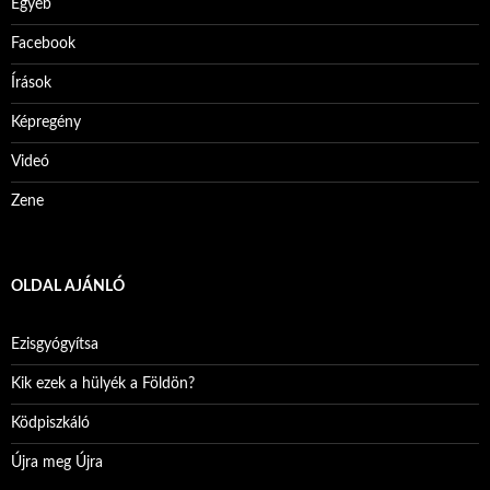
Egyéb
Facebook
Írások
Képregény
Videó
Zene
OLDAL AJÁNLÓ
Ezisgyógyítsa
Kik ezek a hülyék a Földön?
Ködpiszkáló
Újra meg Újra