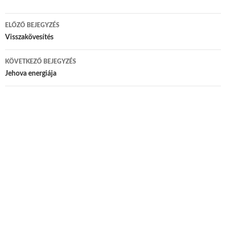
ELŐZŐ BEJEGYZÉS
Bejegyzés navigáció
Visszakövesítés
KÖVETKEZŐ BEJEGYZÉS
Jehova energiája