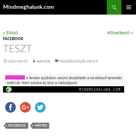
Keresés
Mindmeghalunk.com
KILÉPÉS A TARTALOMBA
ELSŐDL
MENÜ
« Előző
Következő »
FACEBOOK
TESZT
2017-02-05
WINTER
HOZZÁSZÓLÁS MOST!
FACEBOOK
MÁTRIX