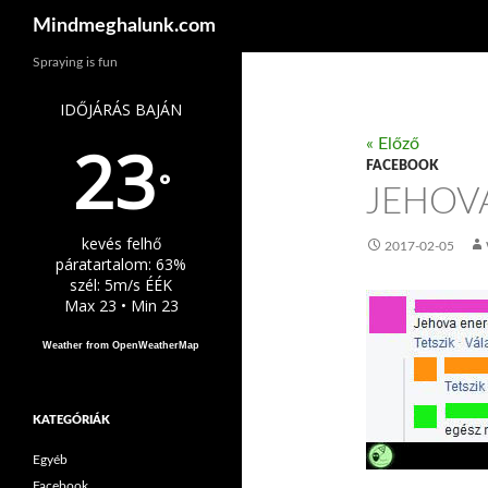
Keresés
Mindmeghalunk.com
Spraying is fun
IDŐJÁRÁS BAJÁN
23
« Előző
FACEBOOK
°
JEHOV
kevés felhő
2017-02-05
páratartalom: 63%
szél: 5m/s ÉÉK
Max 23 • Min 23
Weather from OpenWeatherMap
KATEGÓRIÁK
Egyéb
Facebook