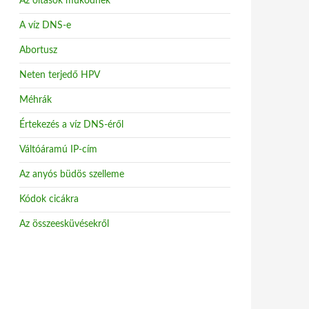
Az oltások működnek
A víz DNS-e
Abortusz
Neten terjedő HPV
Méhrák
Értekezés a víz DNS-éről
Váltóáramú IP-cím
Az anyós büdös szelleme
Kódok cicákra
Az összeesküvésekről