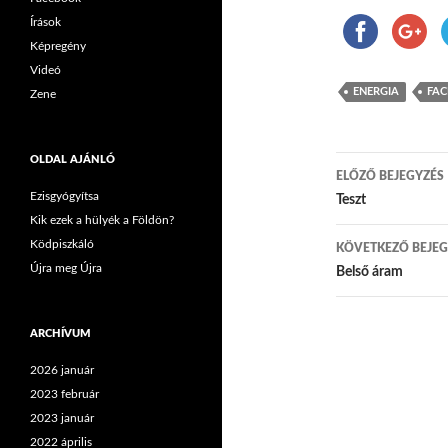
Írások
Képregény
Videó
ENERGIA
FA
Zene
OLDAL AJÁNLÓ
ELŐZŐ BEJEGYZÉS
Ezisgyógyítsa
Bejegyzés
Teszt
Kik ezek a hülyék a Földön?
Ködpiszkáló
KÖVETKEZŐ BEJEG
Újra meg Újra
Belső áram
ARCHÍVUM
2026 január
2023 február
2023 január
2022 április