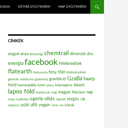
ISOKOS
VÓTMÁ GYŰJTEMÉNY
MAP GYŰJTEMÉNY
CÍMKÉK
chemtrail
angyal
anya
dimenzió
dns
bényeiági
facebook
energia
felébredtek
flatearth
fény
föld
frekvencia
földönkívüliek
GzaBá
haarp
gravitáció
grabovoj
germán medicina
hold
labant
homeopátia
isten
jézus
képregény
lapos föld
nap
magyar
Mariann
madocsai
mag
oltás
ogerle
rezgés
nasa
nyelvész
repülő
rák
ufó
vegán
szülő
víz
írások
számsor
vírus