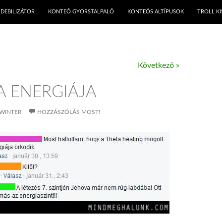
KILÉPÉS A TARTALOMBA
DEBILIZÁTOR
KONTEÓ GYORSTALPALÓ
KONTEÓS ALTÍPUSOK
TROLL K
Következő »
A ENERGIÁJA
WINTER
HOZZÁSZÓLÁS MOST!