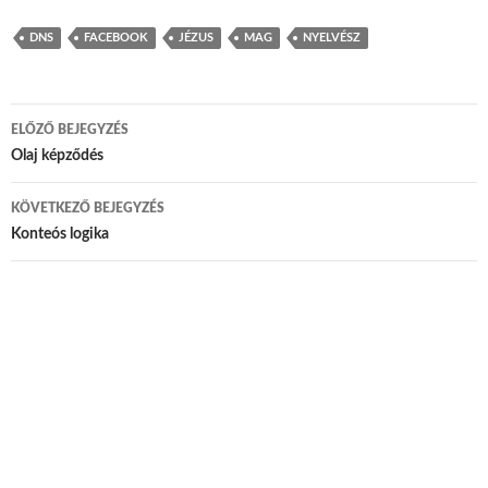
DNS
FACEBOOK
JÉZUS
MAG
NYELVÉSZ
ELŐZŐ BEJEGYZÉS
Bejegyzés navigáció
Olaj képződés
KÖVETKEZŐ BEJEGYZÉS
Konteós logika