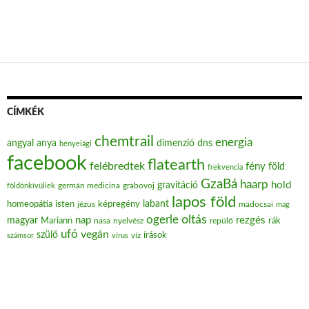
CÍMKÉK
chemtrail
energia
angyal
anya
dimenzió
dns
bényeiági
facebook
flatearth
felébredtek
fény
föld
frekvencia
GzaBá
haarp
hold
gravitáció
grabovoj
földönkívüliek
germán medicina
lapos föld
labant
homeopátia
isten
jézus
képregény
madocsai
mag
oltás
ogerle
nap
rezgés
magyar
Mariann
nasa
nyelvész
repülő
rák
ufó
vegán
szülő
víz
írások
számsor
vírus