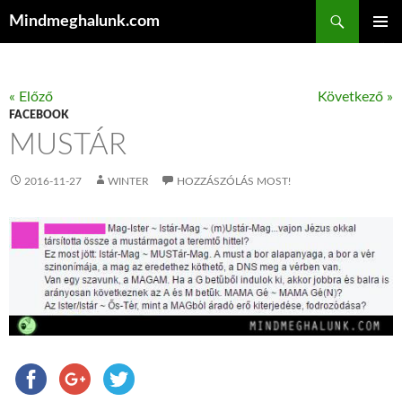
Keresés
Mindmeghalunk.com
KILÉPÉS A TARTALOMBA
ELSŐDL
MENÜ
« Előző
Következő »
FACEBOOK
MUSTÁR
2016-11-27
WINTER
HOZZÁSZÓLÁS MOST!