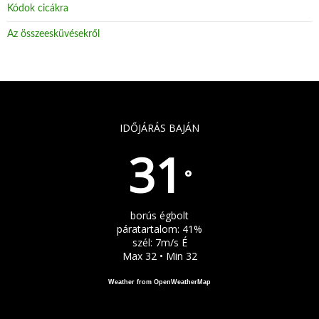
Kódok cicákra
Az összeesküvésekről
IDŐJÁRÁS BAJÁN
31
°
borús égbolt
páratartalom: 41%
szél: 7m/s É
Max 32 • Min 32
Weather from OpenWeatherMap