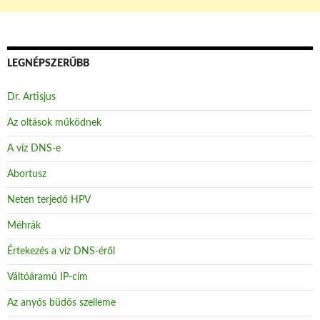
LEGNÉPSZERŰBB
Dr. Artisjus
Az oltások működnek
A víz DNS-e
Abortusz
Neten terjedő HPV
Méhrák
Értekezés a víz DNS-éről
Váltóáramú IP-cím
Az anyós büdös szelleme