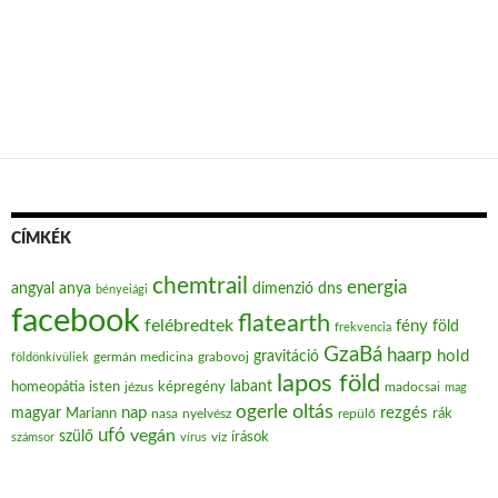
CÍMKÉK
chemtrail
energia
angyal
anya
dimenzió
dns
bényeiági
facebook
flatearth
felébredtek
fény
föld
frekvencia
GzaBá
haarp
hold
gravitáció
grabovoj
földönkívüliek
germán medicina
lapos föld
labant
homeopátia
isten
jézus
képregény
madocsai
mag
oltás
ogerle
nap
rezgés
magyar
Mariann
nasa
nyelvész
repülő
rák
ufó
vegán
szülő
víz
írások
számsor
vírus