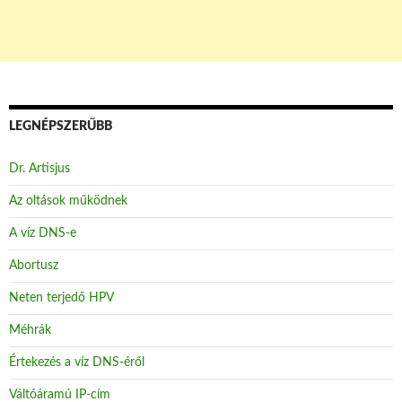
LEGNÉPSZERŰBB
Dr. Artisjus
Az oltások működnek
A víz DNS-e
Abortusz
Neten terjedő HPV
Méhrák
Értekezés a víz DNS-éről
Váltóáramú IP-cím