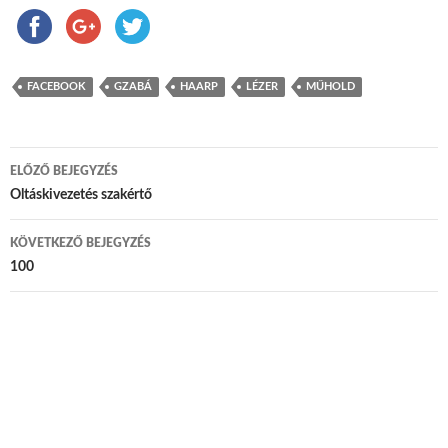
FACEBOOK
GZABÁ
HAARP
LÉZER
MŰHOLD
ELŐZŐ BEJEGYZÉS
Bejegyzés navigáció
Oltáskivezetés szakértő
KÖVETKEZŐ BEJEGYZÉS
100