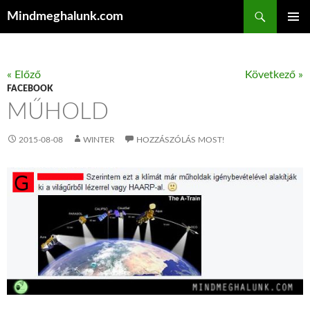
Keresés
Mindmeghalunk.com
KILÉPÉS A TARTALOMBA
ELSŐDL
MENÜ
« Előző
Következő »
FACEBOOK
MŰHOLD
2015-08-08
WINTER
HOZZÁSZÓLÁS MOST!