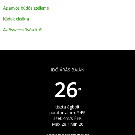
Az anyós büdös szelleme
Kódok cicákra
Az összeesküvésekről
IDŐJÁRÁS BAJÁN
26
°
tiszta égbolt
páratartalom: 54%
szél: 4m/s ÉÉK
Max 28 • Min 26
Weather from OpenWeatherMap