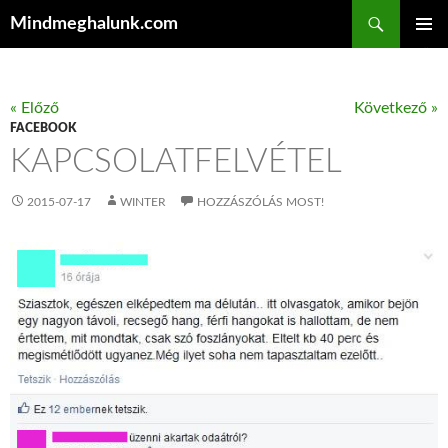
Keresés
Mindmeghalunk.com
KILÉPÉS A TARTALOMBA
ELSŐDL
MENÜ
« Előző
Következő »
FACEBOOK
KAPCSOLATFELVÉTEL
2015-07-17
WINTER
HOZZÁSZÓLÁS MOST!