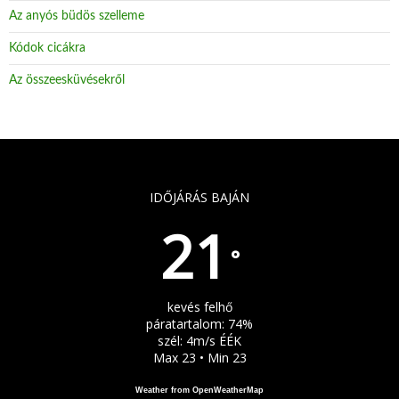
Az anyós büdös szelleme
Kódok cicákra
Az összeesküvésekről
IDŐJÁRÁS BAJÁN
21
°
kevés felhő
páratartalom: 74%
szél: 4m/s ÉÉK
Max 23 • Min 23
Weather from OpenWeatherMap