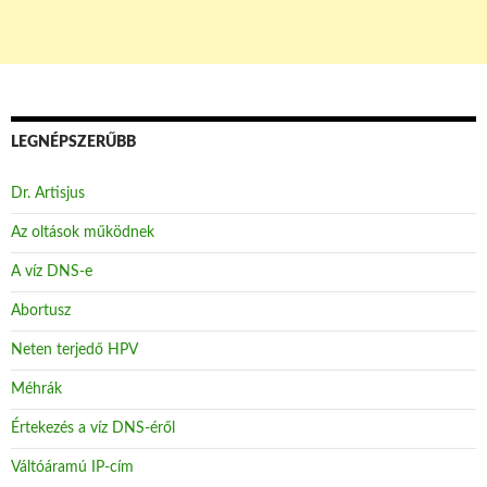
LEGNÉPSZERŰBB
Dr. Artisjus
Az oltások működnek
A víz DNS-e
Abortusz
Neten terjedő HPV
Méhrák
Értekezés a víz DNS-éről
Váltóáramú IP-cím