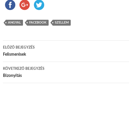
ANGYAL
FACEBOOK
SZELLEM
ELŐZŐ BEJEGYZÉS
Bejegyzés navigáció
Felismerések
KÖVETKEZŐ BEJEGYZÉS
Bizonyítás