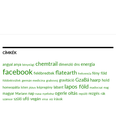
CÍMKÉK
chemtrail
energia
angyal
anya
dimenzió
dns
bényeiági
facebook
flatearth
felébredtek
fény
föld
frekvencia
GzaBá
haarp
hold
gravitáció
grabovoj
földönkívüliek
germán medicina
lapos föld
labant
homeopátia
isten
jézus
képregény
madocsai
mag
oltás
ogerle
nap
rezgés
magyar
Mariann
nasa
nyelvész
repülő
rák
ufó
vegán
szülő
víz
írások
számsor
vírus