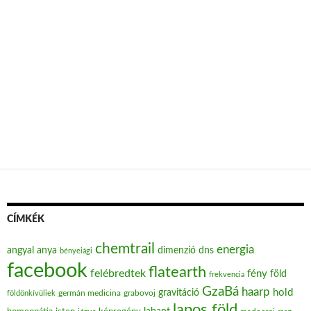
CÍMKÉK
chemtrail
energia
angyal
anya
dimenzió
dns
bényeiági
facebook
flatearth
felébredtek
fény
föld
frekvencia
GzaBá
haarp
hold
gravitáció
grabovoj
földönkívüliek
germán medicina
lapos föld