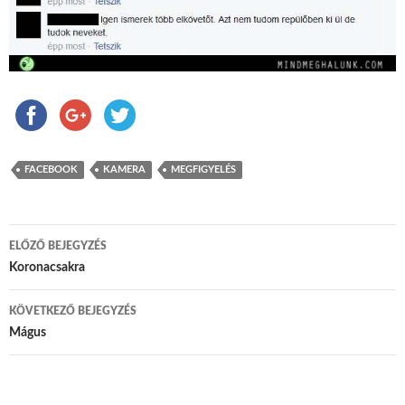
FACEBOOK
KAMERA
MEGFIGYELÉS
ELŐZŐ BEJEGYZÉS
Bejegyzés navigáció
Koronacsakra
KÖVETKEZŐ BEJEGYZÉS
Mágus