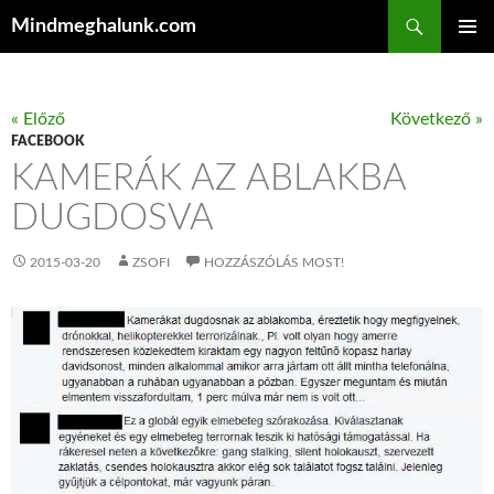
Keresés
Mindmeghalunk.com
KILÉPÉS A TARTALOMBA
ELSŐDL
MENÜ
« Előző
Következő »
FACEBOOK
KAMERÁK AZ ABLAKBA
DUGDOSVA
2015-03-20
ZSOFI
HOZZÁSZÓLÁS MOST!