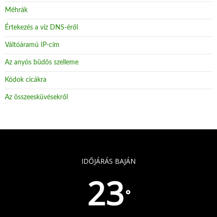
Méhrák
Értekezés a víz DNS-éről
Váltóáramú IP-cím
Az anyós büdös szelleme
Kódok cicákra
Az összeesküvésekről
IDŐJÁRÁS BAJÁN
23
°