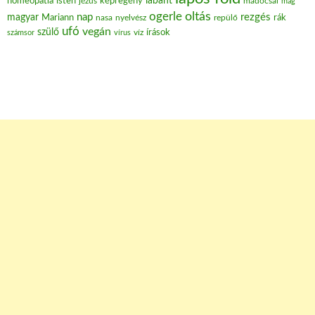
labant
homeopátia
isten
jézus
képregény
madocsai
mag
oltás
ogerle
nap
rezgés
magyar
Mariann
nasa
nyelvész
repülő
rák
ufó
vegán
szülő
víz
írások
számsor
vírus