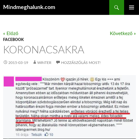
Keresés
Mindmeghalunk.com
KILÉPÉS A TARTALOMBA
ELSŐDL
MENÜ
« Előző
Következő »
FACEBOOK
KORONACSAKRA
2015-03-19
WINTER
HOZZÁSZÓLÁS MOST!