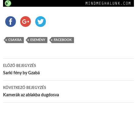
CSAKRA
ESEMÉNY
FACEBOOK
ELŐZŐ BEJEGYZÉS
Bejegyzés navigáció
Sarki fény by Gzabá
KÖVETKEZŐ BEJEGYZÉS
Kamerák az ablakba dugdosva