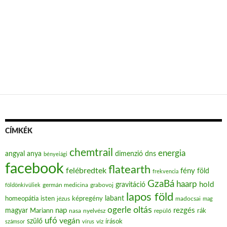
CÍMKÉK
chemtrail
energia
angyal
anya
dimenzió
dns
bényeiági
facebook
flatearth
felébredtek
fény
föld
frekvencia
GzaBá
haarp
hold
gravitáció
grabovoj
földönkívüliek
germán medicina
lapos föld
labant
homeopátia
isten
jézus
képregény
madocsai
mag
oltás
ogerle
nap
rezgés
magyar
Mariann
nasa
nyelvész
repülő
rák
ufó
vegán
szülő
víz
írások
számsor
vírus