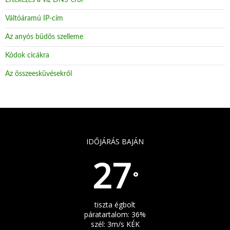
Értekezés a víz DNS-éről
Váltóáramú IP-cím
Az anyós büdös szelleme
Kódok cicákra
Az összeesküvésekről
IDŐJÁRÁS BAJÁN
27
°
tiszta égbolt
páratartalom: 36%
szél: 3m/s KÉK