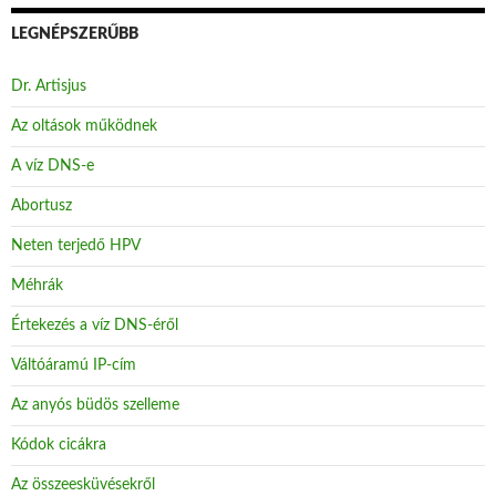
LEGNÉPSZERŰBB
Dr. Artisjus
Az oltások működnek
A víz DNS-e
Abortusz
Neten terjedő HPV
Méhrák
Értekezés a víz DNS-éről
Váltóáramú IP-cím
Az anyós büdös szelleme
Kódok cicákra
Az összeesküvésekről