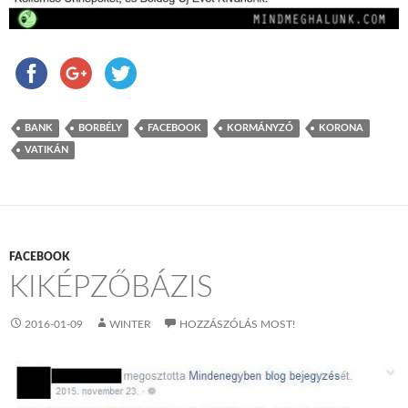
BANK
BORBÉLY
FACEBOOK
KORMÁNYZÓ
KORONA
VATIKÁN
FACEBOOK
KIKÉPZŐBÁZIS
2016-01-09
WINTER
HOZZÁSZÓLÁS MOST!