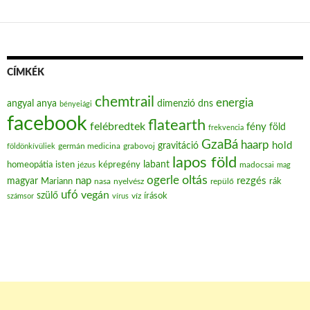
CÍMKÉK
chemtrail
energia
angyal
anya
dimenzió
dns
bényeiági
facebook
flatearth
felébredtek
fény
föld
frekvencia
GzaBá
haarp
hold
gravitáció
grabovoj
földönkívüliek
germán medicina
lapos föld
labant
homeopátia
isten
jézus
képregény
madocsai
mag
oltás
ogerle
nap
rezgés
magyar
Mariann
nasa
nyelvész
repülő
rák
ufó
vegán
szülő
víz
írások
számsor
vírus