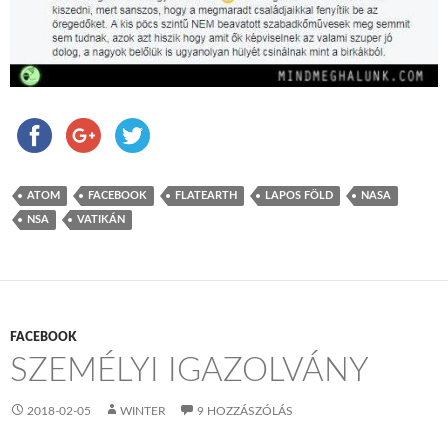
ATOM
FACEBOOK
FLATEARTH
LAPOS FÖLD
NASA
NSA
VATIKÁN
FACEBOOK
SZEMÉLYI IGAZOLVÁNY
2018-02-05
WINTER
9 HOZZÁSZÓLÁS