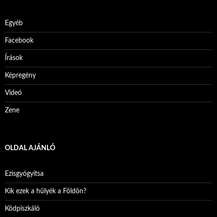
Egyéb
Facebook
Írások
Képregény
Videó
Zene
OLDAL AJÁNLÓ
Ezisgyógyítsa
Kik ezek a hülyék a Földön?
Ködpiszkáló