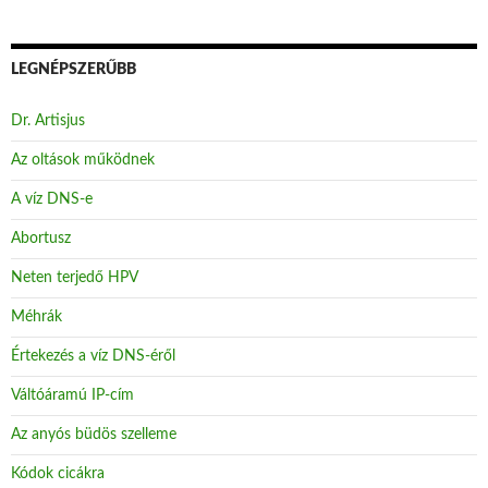
LEGNÉPSZERŰBB
Dr. Artisjus
Az oltások működnek
A víz DNS-e
Abortusz
Neten terjedő HPV
Méhrák
Értekezés a víz DNS-éről
Váltóáramú IP-cím
Az anyós büdös szelleme
Kódok cicákra