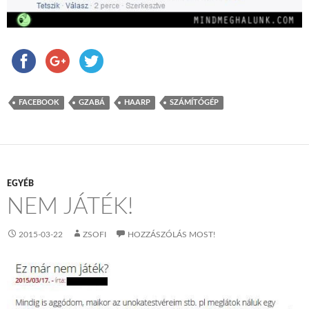
FACEBOOK
GZABÁ
HAARP
SZÁMÍTÓGÉP
EGYÉB
NEM JÁTÉK!
2015-03-22
ZSOFI
HOZZÁSZÓLÁS MOST!