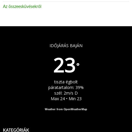
Az összeesküvésekről
IDŐJÁRÁS BAJÁN
23
°
tiszta égbolt
páratartalom: 39%
szél: 2m/s D
Max 24 • Min 23
Weather from OpenWeatherMap
KATEGÓRIÁK