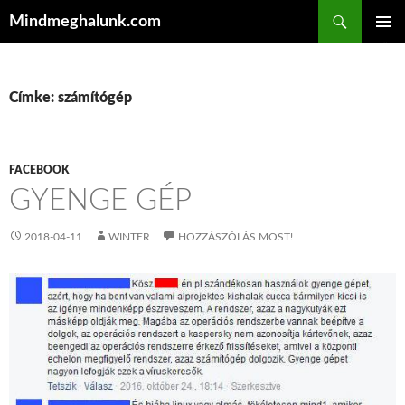
Keresés
Mindmeghalunk.com
KILÉPÉS A TARTALOMBA
ELSŐDL
MENÜ
Címke: számítógép
FACEBOOK
GYENGE GÉP
2018-04-11
WINTER
HOZZÁSZÓLÁS MOST!