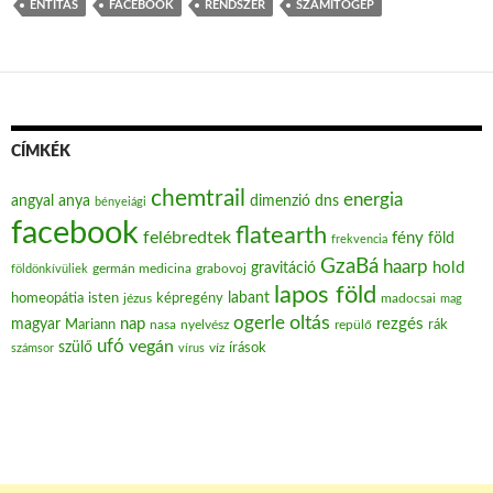
ENTITÁS
FACEBOOK
RENDSZER
SZÁMÍTÓGÉP
CÍMKÉK
chemtrail
energia
angyal
anya
dimenzió
dns
bényeiági
facebook
flatearth
felébredtek
fény
föld
frekvencia
GzaBá
haarp
hold
gravitáció
grabovoj
földönkívüliek
germán medicina
lapos föld
labant
homeopátia
isten
jézus
képregény
madocsai
mag
oltás
ogerle
nap
rezgés
magyar
Mariann
nasa
nyelvész
repülő
rák
ufó
vegán
szülő
víz
írások
számsor
vírus