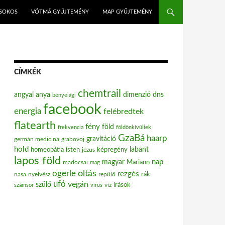
ISOKOS
VÓTMÁ GYŰJTEMÉNY
MAP GYŰJTEMÉNY
CÍMKÉK
chemtrail
angyal
anya
dimenzió
dns
bényeiági
facebook
energia
felébredtek
flatearth
fény
föld
frekvencia
földönkívüliek
GzaBá
haarp
gravitáció
grabovoj
germán medicina
hold
labant
homeopátia
isten
jézus
képregény
lapos föld
nap
magyar
Mariann
madocsai
mag
oltás
ogerle
rezgés
nasa
nyelvész
repülő
rák
ufó
vegán
szülő
víz
írások
számsor
vírus