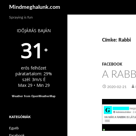
Keresés
Mindmeghalunk.com
Spraying is fun
IDŐJÁRÁS BAJÁN
31
Címke: Rabbi
°
FACEBOOK
erős felhőzet
A RABB
páratartalom: 29%
szél: 3m/s É
Max 29 • Min 29
2020-02-21
Weather from OpenWeatherMap
KATEGÓRIÁK
Egyéb
Facebook