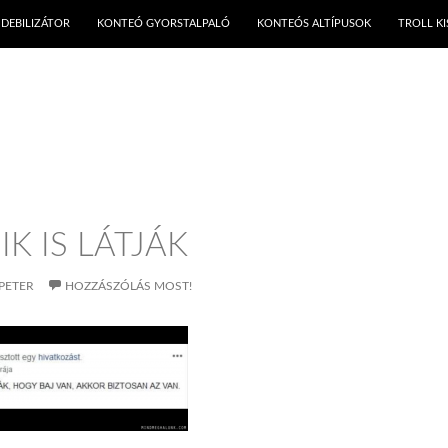
KILÉPÉS A TARTALOMBA
DEBILIZÁTOR
KONTEÓ GYORSTALPALÓ
KONTEÓS ALTÍPUSOK
TROLL K
IK IS LÁTJÁK
PETER
HOZZÁSZÓLÁS MOST!