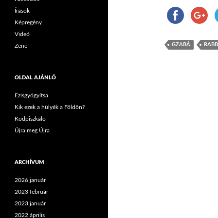
Írások
Képregény
Videó
GZABÁ
RABB
Zene
OLDAL AJÁNLÓ
Ezisgyógyítsa
Kik ezek a hülyék a Földön?
Ködpiszkáló
Újra meg Újra
ARCHÍVUM
2026 január
2023 február
2023 január
2022 április