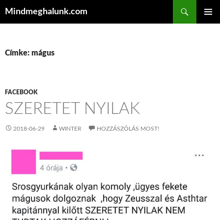
Keresés
Mindmeghalunk.com
KILÉPÉS A TARTALOMBA
ELSŐDL
MENÜ
Címke: mágus
FACEBOOK
SZERETET NYILAK
2018-06-29
WINTER
HOZZÁSZÓLÁS MOST!