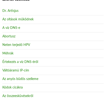
Dr. Artisjus
Az oltások működnek
A víz DNS-e
Abortusz
Neten terjedő HPV
Méhrák
Értekezés a víz DNS-éről
Váltóáramú IP-cím
Az anyós büdös szelleme
Kódok cicákra
Az összeesküvésekről