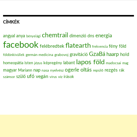
CÍMKÉK
chemtrail
energia
angyal
anya
dimenzió
dns
bényeiági
facebook
flatearth
felébredtek
fény
föld
frekvencia
GzaBá
haarp
hold
gravitáció
grabovoj
földönkívüliek
germán medicina
lapos föld
labant
homeopátia
isten
jézus
képregény
madocsai
mag
oltás
ogerle
nap
rezgés
magyar
Mariann
nasa
nyelvész
repülő
rák
ufó
vegán
szülő
víz
írások
számsor
vírus