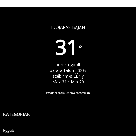
IDŐJÁRÁS BAJÁN
31
°
borús égbolt
páratartalom: 32%
szél: 4m/s ÉÉNy
Max 31 • Min 29
Weather from OpenWeatherMap
KATEGÓRIÁK
Egyéb