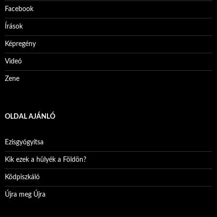
Facebook
Írások
Képregény
Videó
Zene
OLDAL AJÁNLÓ
Ezisgyógyítsa
Kik ezek a hülyék a Földön?
Ködpiszkáló
Újra meg Újra