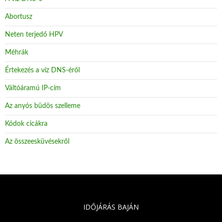
Abortusz
Neten terjedő HPV
Méhrák
Értekezés a víz DNS-éről
Váltóáramú IP-cím
Az anyós büdös szelleme
Kódok cicákra
Az összeesküvésekről
IDŐJÁRÁS BAJÁN