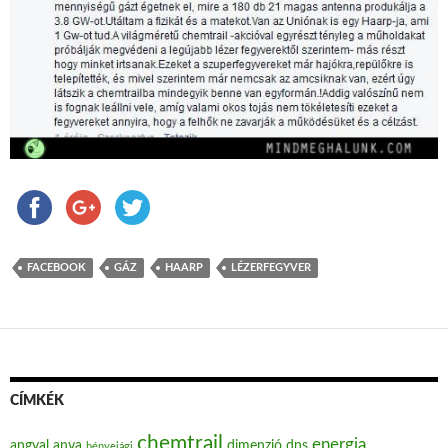
FACEBOOK
GÁZ
HAARP
LÉZERFEGYVER
CÍMKÉK
chemtrail
energia
angyal
anya
dimenzió
dns
bényeiági