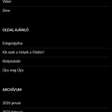
Videó
Zene
OLDAL AJÁNLÓ
Ezisgyógyítsa
Kik ezek a hülyék a Földön?
Ködpiszkáló
Újra meg Újra
ARCHÍVUM
2026 január