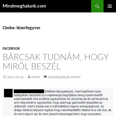
Keresés
Mindmeghalunk.com
KILÉPÉS A TARTALOMBA
ELSŐDL
MENÜ
Címke: lézerfegyver
FACEBOOK
BÁRCSAK TUDNÁM, HOGY
MIRŐL BESZÉL
2015-05-12
ZSOFI
HOZZÁSZÓLÁS MOST!