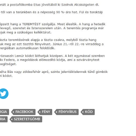
RGIA
FACEBOOK
FÉNY
FÉNYVÍRUS
KÓD
RIA
SZERETETGÖMB