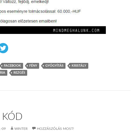
FACEBOOK
FÉNY
GYÓGYÍTÁS
KRISTÁLY
RIA
REZGÉS
 KÓD
1-09
WINTER
HOZZÁSZÓLÁS MOST!