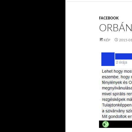
FACEBOOK
ORBÁ
KÉP
2015-0