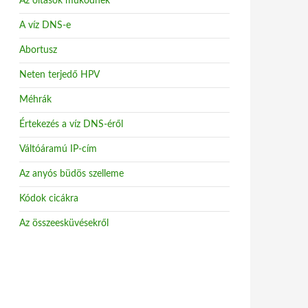
Az oltások működnek
A víz DNS-e
Abortusz
Neten terjedő HPV
Méhrák
Értekezés a víz DNS-éről
Váltóáramú IP-cím
Az anyós büdös szelleme
Kódok cicákra
Az összeesküvésekről