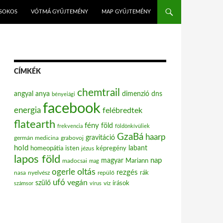
ISOKOS
VÓTMÁ GYŰJTEMÉNY
MAP GYŰJTEMÉNY
CÍMKÉK
chemtrail
angyal
anya
dimenzió
dns
bényeiági
facebook
energia
felébredtek
flatearth
fény
föld
frekvencia
földönkívüliek
GzaBá
haarp
gravitáció
grabovoj
germán medicina
hold
labant
homeopátia
isten
jézus
képregény
lapos föld
nap
magyar
Mariann
madocsai
mag
oltás
ogerle
rezgés
nasa
nyelvész
repülő
rák
ufó
vegán
szülő
víz
írások
számsor
vírus