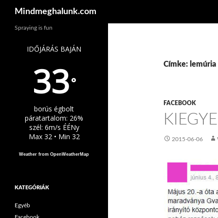
Keresés
Mindmeghalunk.com
Spraying is fun
IDŐJÁRÁS BAJÁN
33
Címke: lemúria
°
FACEBOOK
borús égbolt
KIEGY
páratartalom: 26%
szél: 6m/s ÉÉNy
Max 32 • Min 32
2015-06-06
Weather from OpenWeatherMap
KATEGÓRIÁK
Egyéb
Facebook