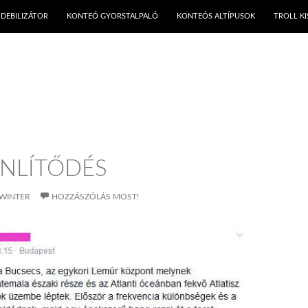
KILÉPÉS A TARTALOMBA
DEBILIZÁTOR
KONTEÓ GYORSTALPALÓ
KONTEÓS ALTÍPUSOK
TROLL K
ENLÍTŐDÉS
WINTER
HOZZÁSZÓLÁS MOST!