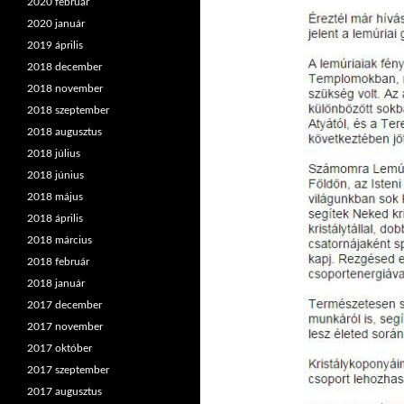
2020 február
2020 január
2019 április
2018 december
2018 november
2018 szeptember
2018 augusztus
2018 július
2018 június
2018 május
2018 április
2018 március
2018 február
2018 január
2017 december
2017 november
2017 október
2017 szeptember
2017 augusztus