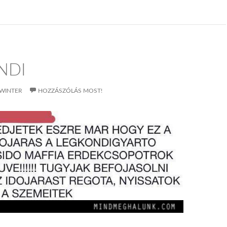
NDI
WINTER
HOZZÁSZÓLÁS MOST!