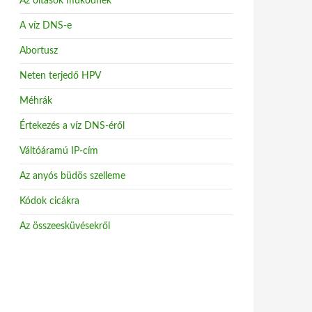
Az oltások működnek
A víz DNS-e
Abortusz
Neten terjedő HPV
Méhrák
Értekezés a víz DNS-éről
Váltóáramú IP-cím
Az anyós büdös szelleme
Kódok cicákra
Az összeesküvésekről