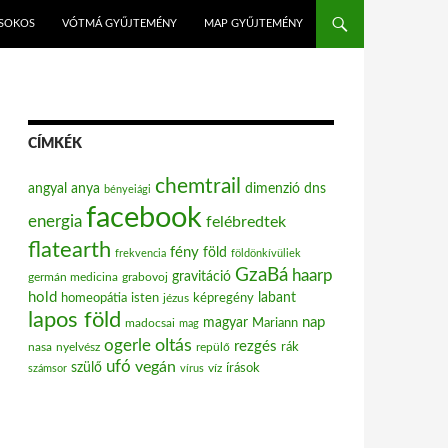
ISOKOS
VÓTMÁ GYŰJTEMÉNY
MAP GYŰJTEMÉNY
CÍMKÉK
chemtrail
angyal
anya
dimenzió
dns
bényeiági
facebook
energia
felébredtek
flatearth
fény
föld
frekvencia
földönkívüliek
GzaBá
haarp
gravitáció
grabovoj
germán medicina
hold
labant
homeopátia
isten
jézus
képregény
lapos föld
nap
magyar
Mariann
madocsai
mag
oltás
ogerle
rezgés
nasa
nyelvész
repülő
rák
ufó
vegán
szülő
víz
írások
számsor
vírus