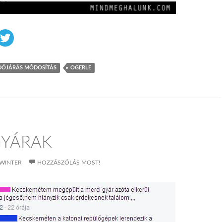
DŐJÁRÁS MÓDOSÍTÁS
OGERLE
YÁRAK
WINTER
HOZZÁSZÓLÁS MOST!