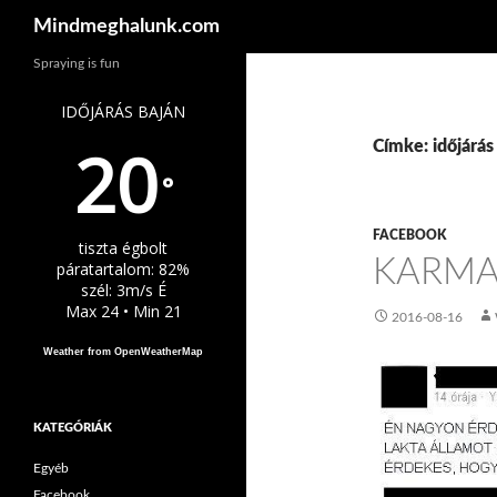
Keresés
Mindmeghalunk.com
Spraying is fun
IDŐJÁRÁS BAJÁN
20
Címke: időjárás
°
FACEBOOK
tiszta égbolt
KARM
páratartalom: 82%
szél: 3m/s É
Max 24 • Min 21
2016-08-16
Weather from OpenWeatherMap
KATEGÓRIÁK
Egyéb
Facebook