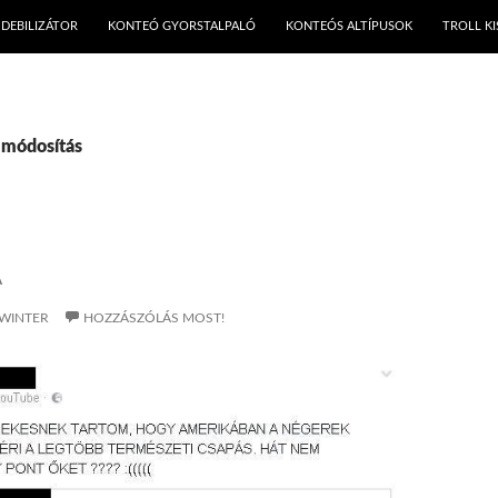
KILÉPÉS A TARTALOMBA
DEBILIZÁTOR
KONTEÓ GYORSTALPALÓ
KONTEÓS ALTÍPUSOK
TROLL K
 módosítás
A
WINTER
HOZZÁSZÓLÁS MOST!