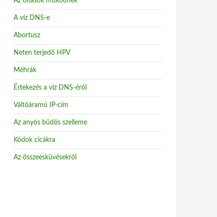
Az oltások működnek
A víz DNS-e
Abortusz
Neten terjedő HPV
Méhrák
Értekezés a víz DNS-éről
Váltóáramú IP-cím
Az anyós büdös szelleme
Kódok cicákra
Az összeesküvésekről