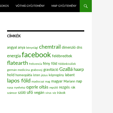
ISOKOS
VÓTMÁ GYŰJTEMÉNY
MAP GYŰJTEMÉNY
CÍMKÉK
chemtrail
angyal
anya
dimenzió
dns
bényeiági
facebook
energia
felébredtek
flatearth
fény
föld
frekvencia
földönkívüliek
GzaBá
haarp
gravitáció
grabovoj
germán medicina
hold
labant
homeopátia
isten
jézus
képregény
lapos föld
nap
magyar
Mariann
madocsai
mag
oltás
ogerle
rezgés
nasa
nyelvész
repülő
rák
ufó
vegán
szülő
víz
írások
számsor
vírus