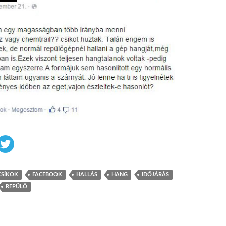
CSÍKOK
FACEBOOK
HALLÁS
HANG
IDŐJÁRÁS
REPÜLŐ