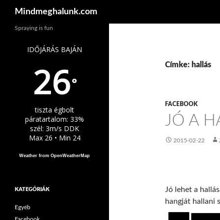
Keresés
Mindmeghalunk.com
Spraying is fun
IDŐJÁRÁS BAJÁN
26
Címke: hallás
°
FACEBOOK
tiszta égbolt
JÓ A H
páratartalom: 33%
szél: 3m/s DDK
Max 26 • Min 24
2015-02-22
Weather from OpenWeatherMap
Jó lehet a hall
KATEGÓRIÁK
hangját hallani
Egyéb
Facebook