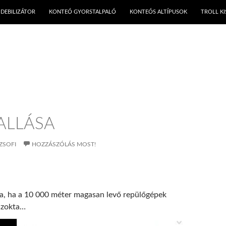
KILÉPÉS A TARTALOMBA
DEBILIZÁTOR
KONTEÓ GYORSTALPALÓ
KONTEÓS ALTÍPUSOK
TROLL K
ALLÁSA
ZSOFI
HOZZÁSZÓLÁS MOST!
ása, ha a 10 000 méter magasan levő repülőgépek
 szokta…