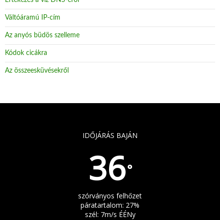
Értekezés a víz DNS-éről
Váltóáramú IP-cím
Az anyós büdös szelleme
Kódok cicákra
Az összeesküvésekről
IDŐJÁRÁS BAJÁN
36
°
szórványos felhőzet
páratartalom: 27%
szél: 7m/s ÉÉNy