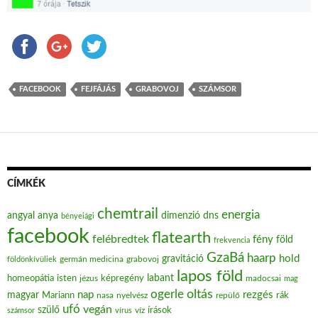
FACEBOOK
FEJFÁJÁS
GRABOVOJ
SZÁMSOR
CÍMKÉK
chemtrail
energia
angyal
anya
dimenzió
dns
bényeiági
facebook
flatearth
felébredtek
fény
föld
frekvencia
GzaBá
haarp
hold
gravitáció
grabovoj
földönkívüliek
germán medicina
lapos föld
labant
homeopátia
isten
jézus
képregény
madocsai
mag
oltás
ogerle
nap
rezgés
magyar
Mariann
nasa
nyelvész
repülő
rák
ufó
vegán
szülő
víz
írások
számsor
vírus