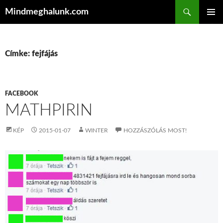
Keresés
Mindmeghalunk.com
KILÉPÉS A TARTALOMBA
ELSŐDL
MENÜ
Címke: fejfájás
FACEBOOK
MATHPIRIN
KÉP
2015-01-07
WINTER
HOZZÁSZÓLÁS MOST!