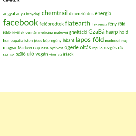
CÍMKÉK
chemtrail
energia
angyal
anya
dimenzió
dns
bényeiági
facebook
flatearth
felébredtek
fény
föld
frekvencia
GzaBá
haarp
hold
gravitáció
grabovoj
földönkívüliek
germán medicina
lapos föld
labant
homeopátia
isten
jézus
képregény
madocsai
mag
oltás
ogerle
nap
rezgés
magyar
Mariann
nasa
nyelvész
repülő
rák
ufó
vegán
szülő
víz
írások
számsor
vírus