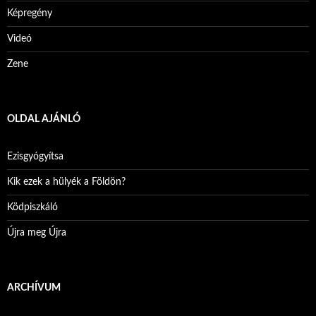
Képregény
Videó
Zene
OLDAL AJÁNLÓ
Ezisgyógyítsa
Kik ezek a hülyék a Földön?
Ködpiszkáló
Újra meg Újra
ARCHÍVUM