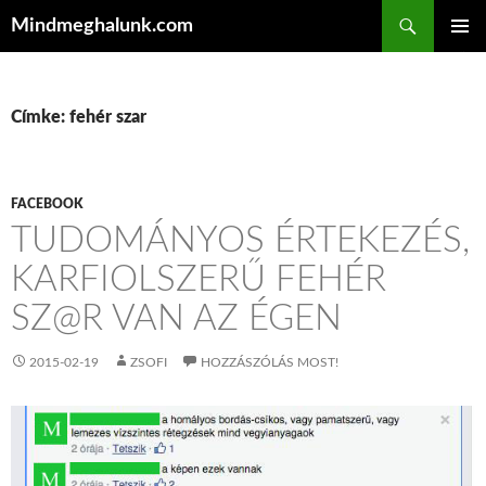
Keresés
Mindmeghalunk.com
KILÉPÉS A TARTALOMBA
ELSŐDL
MENÜ
Címke: fehér szar
FACEBOOK
TUDOMÁNYOS ÉRTEKEZÉS,
KARFIOLSZERŰ FEHÉR
SZ@R VAN AZ ÉGEN
2015-02-19
ZSOFI
HOZZÁSZÓLÁS MOST!