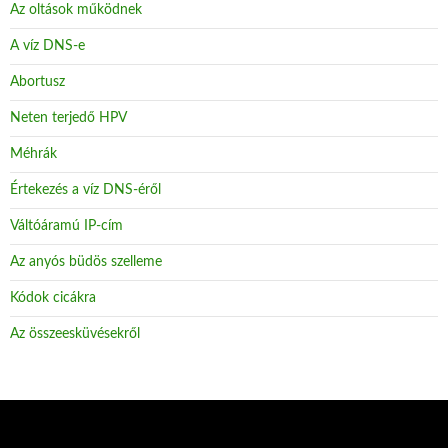
Az oltások működnek
A víz DNS-e
Abortusz
Neten terjedő HPV
Méhrák
Értekezés a víz DNS-éről
Váltóáramú IP-cím
Az anyós büdös szelleme
Kódok cicákra
Az összeesküvésekről