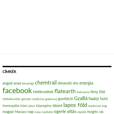
CÍMKÉK
chemtrail
energia
angyal
anya
dimenzió
dns
bényeiági
facebook
flatearth
felébredtek
fény
föld
frekvencia
GzaBá
haarp
hold
gravitáció
grabovoj
földönkívüliek
germán medicina
lapos föld
labant
homeopátia
isten
jézus
képregény
madocsai
mag
oltás
ogerle
nap
rezgés
magyar
Mariann
nasa
nyelvész
repülő
rák