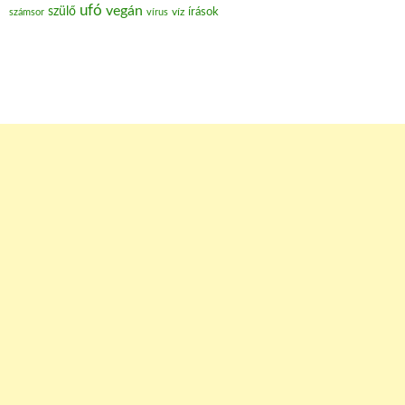
ufó
vegán
szülő
víz
írások
számsor
vírus