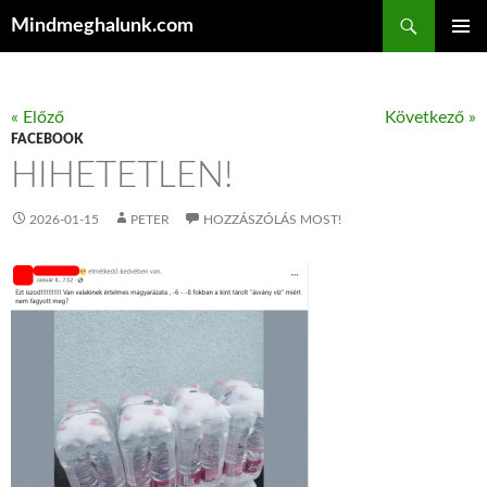
Keresés
Mindmeghalunk.com
KILÉPÉS A TARTALOMBA
ELSŐDL
MENÜ
« Előző
Következő »
FACEBOOK
HIHETETLEN!
2026-01-15
PETER
HOZZÁSZÓLÁS MOST!