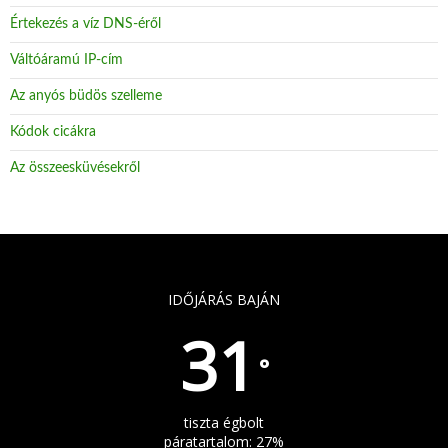
Értekezés a víz DNS-éről
Váltóáramú IP-cím
Az anyós büdös szelleme
Kódok cicákra
Az összeesküvésekről
IDŐJÁRÁS BAJÁN
31
°
tiszta égbolt
páratartalom: 27%