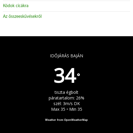
Kódok cicákra
Az összeesküvésekről
IDŐJÁRÁS BAJÁN
34
°
tiszta égbolt
páratartalom: 26%
szél: 3m/s DK
Max 35 • Min 35
Weather from OpenWeatherMap