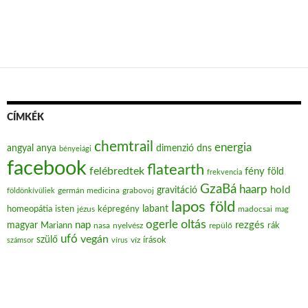
CÍMKÉK
chemtrail
energia
angyal
anya
dimenzió
dns
bényeiági
facebook
flatearth
felébredtek
fény
föld
frekvencia
GzaBá
haarp
hold
gravitáció
grabovoj
földönkívüliek
germán medicina
lapos föld
labant
homeopátia
isten
jézus
képregény
madocsai
mag
oltás
ogerle
nap
rezgés
magyar
Mariann
nasa
nyelvész
repülő
rák
ufó
vegán
szülő
víz
írások
számsor
vírus