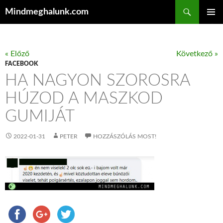
Keresés
Mindmeghalunk.com
KILÉPÉS A TARTALOMBA
ELSŐDL
MENÜ
« Előző
Következő »
FACEBOOK
HA NAGYON SZOROSRA
HÚZOD A MASZKOD
GUMIJÁT
2022-01-31
PETER
HOZZÁSZÓLÁS MOST!