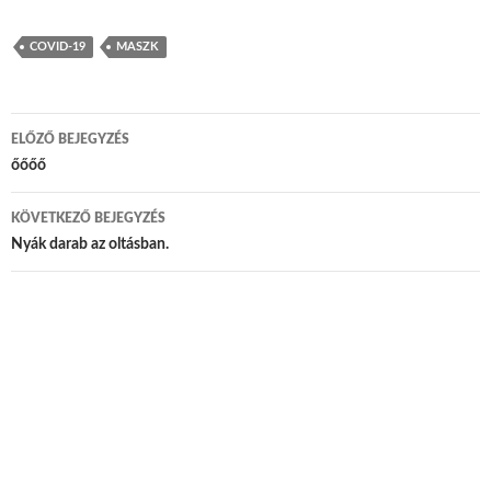
COVID-19
MASZK
ELŐZŐ BEJEGYZÉS
Bejegyzés navigáció
őőőő
KÖVETKEZŐ BEJEGYZÉS
Nyák darab az oltásban.