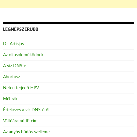
LEGNÉPSZERŰBB
Dr. Artisjus
Az oltások működnek
A víz DNS-e
Abortusz
Neten terjedő HPV
Méhrák
Értekezés a víz DNS-éről
Váltóáramú IP-cím
Az anyós büdös szelleme