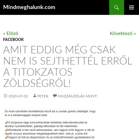
Keresés
Mindmeghalunk.com
KILÉPÉS A TARTALOMBA
ELSŐDL
MENÜ
« Előző
Következő »
FACEBOOK
AMIT EDDIG MÉG CSAK
NEM IS SEJTHETTÉL ERRŐL
A TITOKZATOS
ZÖLDSÉGRŐL!
2020-07-02
PETER
HOZZÁSZÓLÁS MOST!