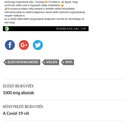
ELEKTROMÁGNESES
VEGÁN
WIFI
ELŐZŐ BEJEGYZÉS
Bejegyzés navigáció
1000 évig altatták
KÖVETKEZŐ BEJEGYZÉS
A Covid-19-ről