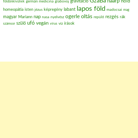
GzaBá
haarp
hold
gravitáció
grabovoj
földönkívüliek
germán medicina
lapos föld
labant
homeopátia
isten
jézus
képregény
madocsai
mag
oltás
ogerle
nap
rezgés
magyar
Mariann
nasa
nyelvész
repülő
rák
ufó
vegán
szülő
víz
írások
számsor
vírus