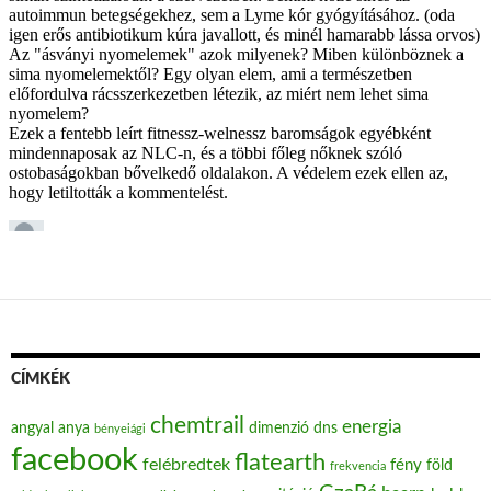
CÍMKÉK
chemtrail
energia
angyal
anya
dimenzió
dns
bényeiági
facebook
flatearth
felébredtek
fény
föld
frekvencia