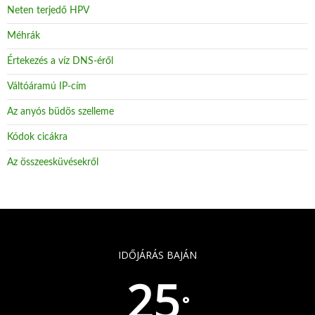
Neten terjedő HPV
Méhrák
Értekezés a víz DNS-éről
Váltóáramú IP-cím
Az anyós büdös szelleme
Kódok cicákra
Az összeesküvésekről
IDŐJÁRÁS BAJÁN
25
°