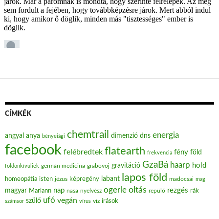
CÍMKÉK
chemtrail
energia
angyal
anya
dimenzió
dns
bényeiági
facebook
flatearth
felébredtek
fény
föld
frekvencia
GzaBá
haarp
hold
gravitáció
grabovoj
földönkívüliek
germán medicina
lapos föld
labant
homeopátia
isten
jézus
képregény
madocsai
mag
oltás
ogerle
nap
rezgés
magyar
Mariann
nasa
nyelvész
repülő
rák
ufó
vegán
szülő
víz
írások
számsor
vírus