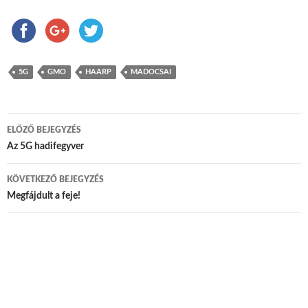
5G
GMO
HAARP
MADOCSAI
ELŐZŐ BEJEGYZÉS
Bejegyzés navigáció
Az 5G hadifegyver
KÖVETKEZŐ BEJEGYZÉS
Megfájdult a feje!