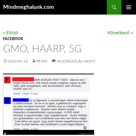
Keresés
Mindmeghalunk.com
KILÉPÉS A TARTALOMBA
ELSŐDL
MENÜ
« Előző
Következő »
FACEBOOK
GMO, HAARP, 5G
2020-05-13
PETER
HOZZÁSZÓLÁS MOST!