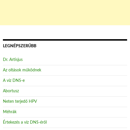
LEGNÉPSZERŰBB
Dr. Artisjus
Az oltások működnek
A víz DNS-e
Abortusz
Neten terjedő HPV
Méhrák
Értekezés a víz DNS-éről