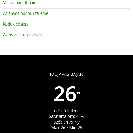
Váltóáramú IP-cím
Az anyós büdös szelleme
Kódok cicákra
Az összeesküvésekről
IDŐJÁRÁS BAJÁN
26
°
erős felhőzet
páratartalom: 42%
szél: 3m/s Ny
Max 26 • Min 26