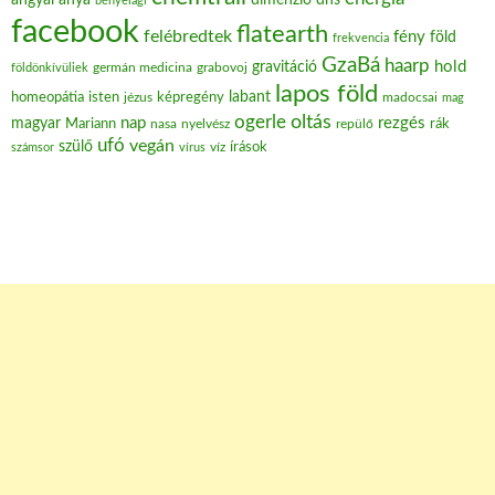
anya
dimenzió
dns
bényeiági
facebook
flatearth
felébredtek
fény
föld
frekvencia
GzaBá
haarp
hold
gravitáció
grabovoj
földönkívüliek
germán medicina
lapos föld
labant
homeopátia
isten
jézus
képregény
madocsai
mag
oltás
ogerle
nap
rezgés
magyar
Mariann
nasa
nyelvész
repülő
rák
ufó
vegán
szülő
víz
írások
számsor
vírus