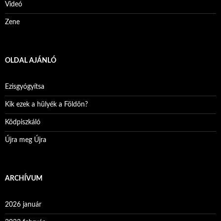
Videó
Zene
OLDAL AJÁNLÓ
Ezisgyógyítsa
Kik ezek a hülyék a Földön?
Ködpiszkáló
Újra meg Újra
ARCHÍVUM
2026 január