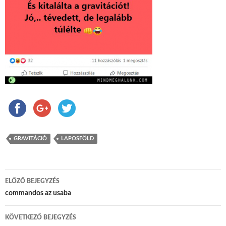
GRAVITÁCIÓ
LAPOSFÖLD
ELŐZŐ BEJEGYZÉS
Bejegyzés navigáció
commandos az usaba
KÖVETKEZŐ BEJEGYZÉS