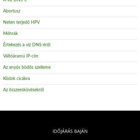
A víz DNS-e
Abortusz
Neten terjedő HPV
Méhrák
Értekezés a víz DNS-éről
Váltóáramú IP-cím
Az anyós büdös szelleme
Kódok cicákra
Az összeesküvésekről
IDŐJÁRÁS BAJÁN