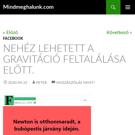
Keresés
Mindmeghalunk.com
KILÉPÉS A TARTALOMBA
ELSŐDL
MENÜ
« Előző
Következő »
FACEBOOK
NEHÉZ LEHETETT A
GRAVITÁCIÓ FELTALÁLÁSA
ELŐTT.
2020-04-22
PETER
HOZZÁSZÓLÁS MOST!