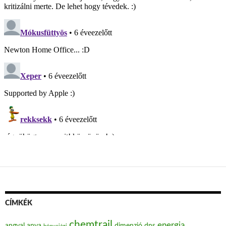
CÍMKÉK
chemtrail
energia
angyal