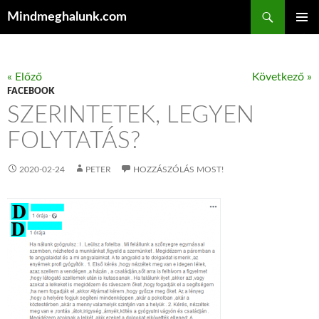
Keresés
Mindmeghalunk.com
KILÉPÉS A TARTALOMBA
ELSŐDL
MENÜ
« Előző
Következő »
FACEBOOK
SZERINTETEK, LEGYEN
FOLYTATÁS?
2020-02-24
PETER
HOZZÁSZÓLÁS MOST!