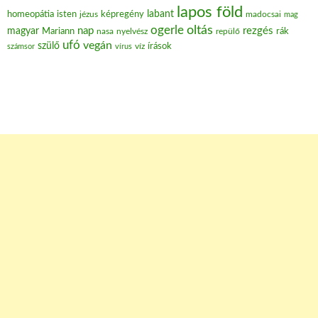
lapos föld
labant
homeopátia
isten
jézus
képregény
madocsai
mag
oltás
ogerle
nap
rezgés
magyar
Mariann
nasa
nyelvész
repülő
rák
ufó
vegán
szülő
víz
írások
számsor
vírus