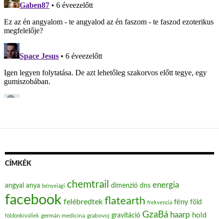
CÍMKÉK
chemtrail
energia
angyal
anya
dimenzió
dns
bényeiági
facebook
flatearth
felébredtek
fény
föld
frekvencia
GzaBá
haarp
hold
gravitáció
grabovoj
földönkívüliek
germán medicina