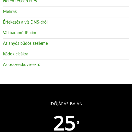
Neten terjedő HPV
Méhrák
Értekezés a víz DNS-éről
Váltóáramú IP-cím
Az anyós büdös szelleme
Kódok cicákra
Az összeesküvésekről
IDŐJÁRÁS BAJÁN
25
°