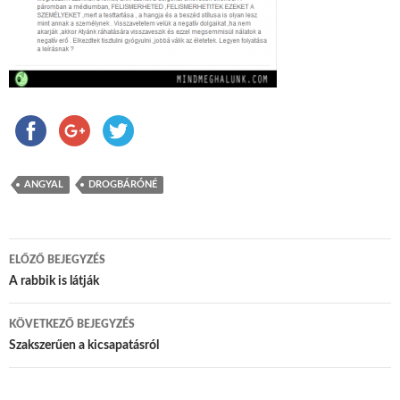
ANGYAL
DROGBÁRÓNÉ
ELŐZŐ BEJEGYZÉS
Bejegyzés navigáció
A rabbik is látják
KÖVETKEZŐ BEJEGYZÉS
Szakszerűen a kicsapatásról